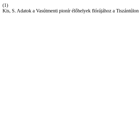
(1)
Kis, S. Adatok a Vasútmenti pionír élőhelyek flórájához a Tiszántúlo