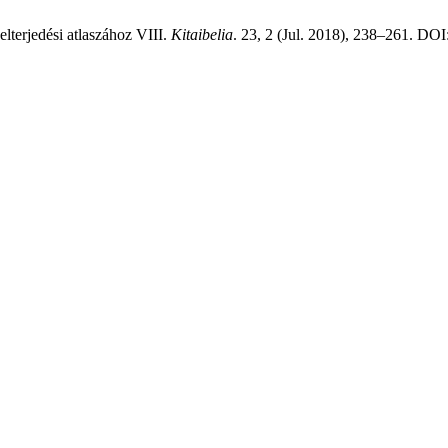
lterjedési atlaszához VIII.
Kitaibelia
. 23, 2 (Jul. 2018), 238–261. DOI