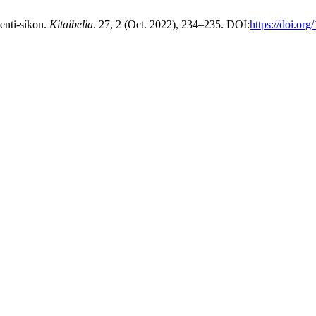
enti-síkon.
Kitaibelia
. 27, 2 (Oct. 2022), 234–235. DOI:
https://doi.org