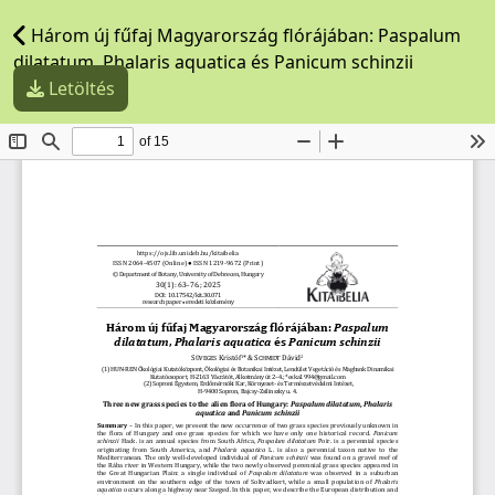
Három új fűfaj Magyarország flórájában: Paspalum
dilatatum, Phalaris aquatica és Panicum schinzii
Letöltés