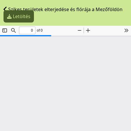
Szikes területek elterjedése és flórája a Mezőföldön
Letöltés