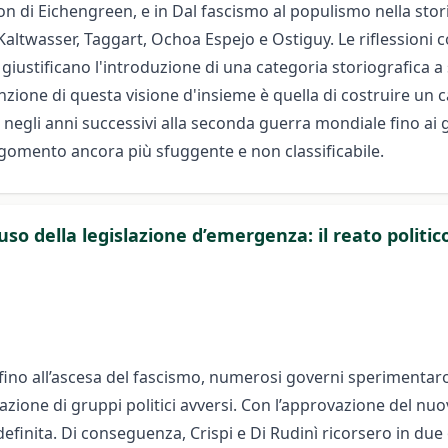
 di Eichengreen, e in Dal fascismo al populismo nella storia
altwasser, Taggart, Ochoa Espejo e Ostiguy. Le riflessioni 
iustificano l'introduzione di una categoria storiografica a 
ntenzione di questa visione d'insieme è quella di costruire un
 negli anni successivi alla seconda guerra mondiale fino ai 
gomento ancora più sfuggente e non classificabile.
l’uso della legislazione d’emergenza: il reato polit
e fino all’ascesa del fascismo, numerosi governi sperimentaro
azione di gruppi politici avversi. Con l’approvazione del nuov
inita. Di conseguenza, Crispi e Di Rudinì ricorsero in due o