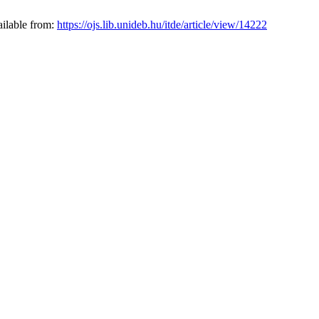
ailable from:
https://ojs.lib.unideb.hu/itde/article/view/14222