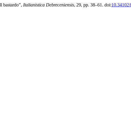
Il bastardo”,
Italianistica Debreceniensis
, 29, pp. 38–61. doi:
10.34102/