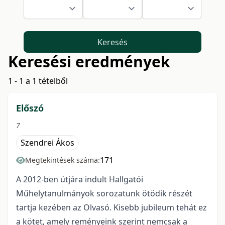
Keresés
Keresési eredmények
1 - 1 a 1 tételből
Előszó
7
Szendrei Ákos
171
Megtekintések száma:
A 2012-ben útjára indult Hallgatói
Műhelytanulmányok sorozatunk ötödik részét
tartja kezében az Olvasó. Kisebb jubileum tehát ez
a kötet, amely reményeink szerint nemcsak a