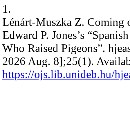
1.
Lénárt-Muszka Z. Coming o
Edward P. Jones’s “Spanish
Who Raised Pigeons”. hjeas 
2026 Aug. 8];25(1). Availab
https://ojs.lib.unideb.hu/hj