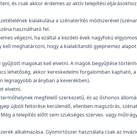
teni, és csak akkor érdemes az aktív telepítési eljárásokh
szetételének kialakulása a szénaterítés módszerével (széna
zéna használható fel.
demes végezni, ha ezáltal a kezdeti évek nagyfokú elgyomos
kell meghatározni, hogy a kialakítandó gyepnemez alapot 
 gyűjtött magokat kell elvetni. A magok begyűjtése történhe
incs lehetőség, akkor kereskedelmi forgalomban kapható, 
en legnagyobb arányban a keverékben).
t elvetni.
a termőhelynek megfelelő szerkezetű, és az őshonos állomán
gyep újbóli feltörése kerülendő, ellenben magszórás, szénat
Még a telepítés előtt sem szükséges szerves- vagy műtrágy
zerek alkalmazása. Gyomirtószer használata csak az inváz