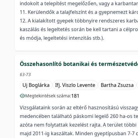
indokolt a telepítést megelőzően, vagy a karbantar
11. Kerülendők a talajfelszínt és a gyepnemezt káro
12. A kialakított gyepek többnyire rendszeres karba
kaszálás és legeltetés során be kell tartani a célp
és módja, legeltetési intenzitás stb.).
Összehasonlító botanikai és természetvéde
63-73
Uj Boglárka
Ifj. Viszlo Levente
Bartha Zsuzsa
181
Megtekintések száma:
Vizsgálataink során az eltérő hasznosítású visszag
medencében található páskomi legelő 260 ha-os terü
azóta nem folytattak kezelést rajta. A terület tö
majd 2011-ig kaszáltak. Minden gyeptípusban 7-7 cö