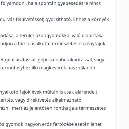
oz folyamodni, ha a spontán gyepesedésre nincs
murvás felülvetéssel) gyorsítható. Ehhez a környék
odása, a terület özöngyomokkal való elborítása
adjon a társulásalkotó természetes növényfajok
t gépi aratással, gépi szénabetakarítással, vagy
a termőhelyhez illő magkeverék használandó
yalkotó fajok évek múltán is csak alárendelt
erítés, vagy direktvetés alkalmazható.
ázni, mert az jelentősen ronthatja a természetes
iós gyomok nagyon erős fertőzése esetén lehet