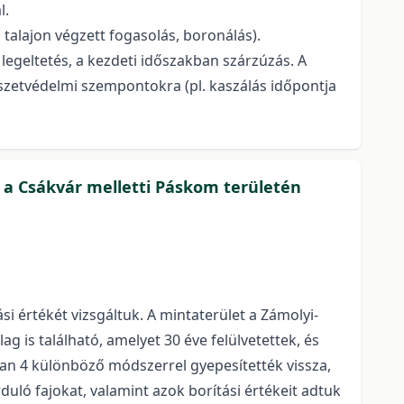
l.
 talajon végzett fogasolás, boronálás).
 legeltetés, a kezdeti időszakban szárzúzás. A
rmészetvédelmi szempontokra (pl. kaszálás időpontja
n a Csákvár melletti Páskom területén
i értékét vizsgáltuk. A mintaterület a Zámolyi-
 is található, amelyet 30 éve felülvetettek, és
ban 4 különböző módszerrel gyepesítették vissza,
uló fajokat, valamint azok borítási értékeit adtuk