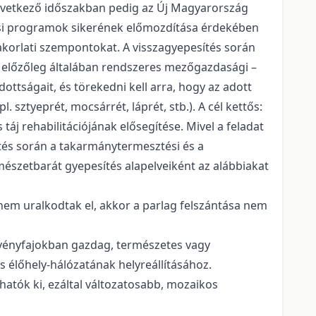
következő időszakban pedig az Új Magyarország
tési programok sikerének előmozdítása érdekében
korlati szempontokat. A visszagyepesítés során
n előzőleg általában rendszeres mezőgazdasági –
ottságait, és törekedni kell arra, hogy az adott
 sztyeprét, mocsárrét, láprét, stb.). A cél kettős:
j rehabilitációjának elősegítése. Mivel a feladat
tés során a takarmánytermesztési és a
észetbarát gyepesítés alapelveiként az alábbiakat
nem uralkodtak el, akkor a parlag felszántása nem
övényfajokban gazdag, természetes vagy
s élőhely-hálózatának helyreállításához.
atók ki, ezáltal változatosabb, mozaikos