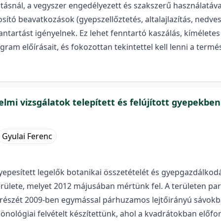
tásnál, a vegyszer engedélyezett és szakszerű használatáva
sító beavatkozások (gyepszellőztetés, altalajlazítás, nedves
ntartást igényelnek. Ez lehet fenntartó kaszálás, kíméletes
rogram előírásait, és fokozottan tekintettel kell lenni a te
lmi vizsgálatok telepített és felújított gyepekbe
Gyulai Ferenc
yepesített legelők botanikai összetételét és gyepgazdálkodás
lete, melyet 2012 májusában mértünk fel. A területen parlag
bbi részét 2009-ben egymással párhuzamos lejtőirányú sávok
nológiai felvételt készítettünk, ahol a kvadrátokban előford