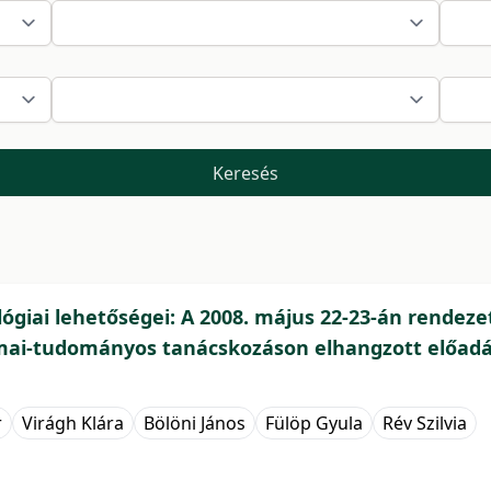
Keresés
giai lehetőségei: A 2008. május 22-23-án rendezet
ai-tudományos tanácskozáson elhangzott előadás
r
Virágh Klára
Bölöni János
Fülöp Gyula
Rév Szilvia