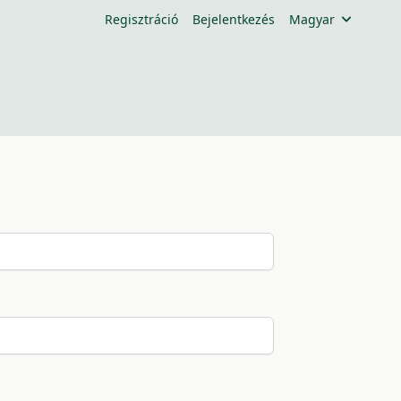
Regisztráció
Bejelentkezés
Magyar