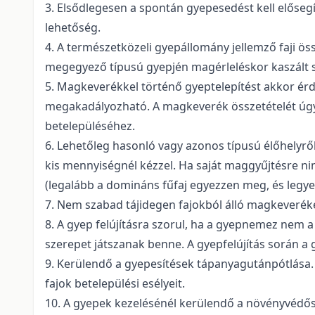
3. Elsődlegesen a spontán gyepesedést kell elősegí
lehetőség.
4. A természetközeli gyepállomány jellemző faji ös
megegyező típusú gyepjén magérleléskor kaszált s
5. Magkeverékkel történő gyeptelepítést akkor ér
megakadályozható. A magkeverék összetételét úgy 
betelepüléséhez.
6. Lehetőleg hasonló vagy azonos típusú élőhelyről
kis mennyiségnél kézzel. Ha saját maggyűjtésre n
(legalább a domináns fűfaj egyezzen meg, és legy
7. Nem szabad tájidegen fajokból álló magkeveréke
8. A gyep felújításra szorul, ha a gyepnemez nem 
szerepet játszanak benne. A gyepfelújítás során a 
9. Kerülendő a gyepesítések tápanyagutánpótlása. 
fajok betelepülési esélyeit.
10. A gyepek kezelésénél kerülendő a növényvédős