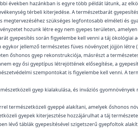
tóbbi években hazánkban is egyre több példát látunk, az el
tevékenység térbeli kiterjedése. A természetbarát gyepesí
és megtervezéséhez szükséges legfontosabb elméleti és gya
 növényzetet hozunk létre egy nem gyepes területen, amelye
át gyepesítés során figyelembe kell venni a táj ökológiai ad
gykor jellemző természetes füves növényzet jöjjön létre (pl.
ten őshonos gyep rekonstrukciója, másrészt a természetes tá
nem egy ősi gyeptípus létrejöttének elősegítése, a gyepesí
észetvédelmi szempontokat is figyelembe kell venni. A term
rmészetközeli gyep kialakulása, és inváziós gyomnövények 
kerrel természetközeli gyeppé alakítani, amelyek őshonos n
közeli gyepek kiterjesztése hozzájárulhat a táj természete
 lévő táblák gyepesítésével szigetszerű gyepfoltok alakíth