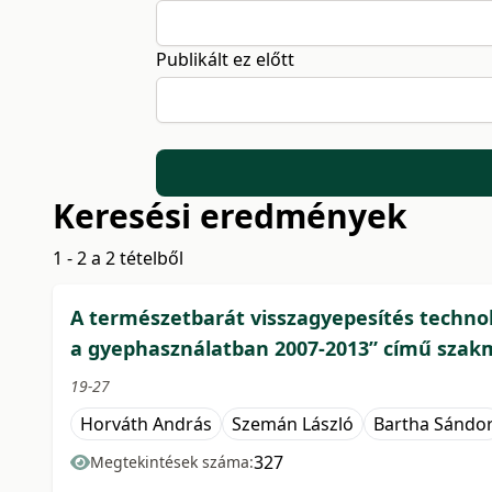
Publikált ez előtt
Keresési eredmények
1 - 2 a 2 tételből
A természetbarát visszagyepesítés technoló
a gyephasználatban 2007-2013” című szakm
19-27
Horváth András
Szemán László
Bartha Sándo
327
Megtekintések száma: