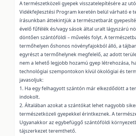
A természetközeli gyepek visszatelepítésére az u
Vidékfejlesztési Program keretén belül várható e 
írásunkban áttekintjük a természetbarát gyepesít
évelő fűfélék és/vagy sások által uralt lágyszárú
döntően szántóföldi – művelés folyt. A természetbar
termőhelyen őshonos növényfajokból álló, a tájban e
egyrészt a termőhelynek megfelelő, az adott terüle
nem a lehető legjobb hozamú gyep létrehozása, ha
technológiai szempontokon kívül ökológiai és term
javasoljuk:
1. Ha egy felhagyott szántón már elkezdődött a te
indokolt.
2. Általában azokat a szántókat lehet nagyobb si
természetközeli gyepekkel érintkeznek. A természet
Ugyanakkor az egybefüggő szántóföldi környezetben
tájszerkezet teremthető.