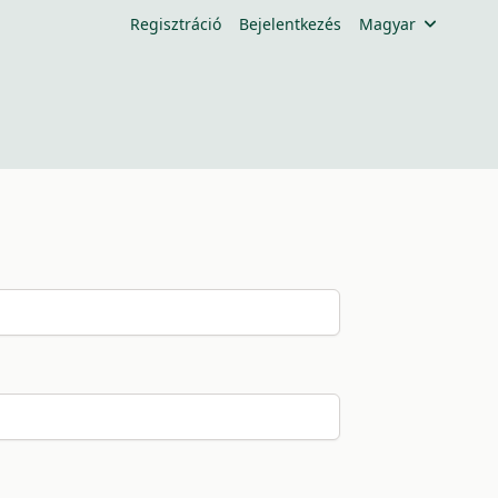
Regisztráció
Bejelentkezés
Magyar