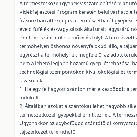
A természetközeli gyepek visszatelepítésére az u
Vidékfejlesztési Program keretén belül várható e 
írásunkban áttekintjük a természetbarát gyepesít
évelő fűfélék és/vagy sások által uralt lágyszárú
döntően szántóföldi – művelés folyt. A természetbar
termőhelyen őshonos növényfajokból álló, a tájban e
egyrészt a termőhelynek megfelelő, az adott terüle
nem a lehető legjobb hozamú gyep létrehozása, ha
technológiai szempontokon kívül ökológiai és term
javasoljuk:
1. Ha egy felhagyott szántón már elkezdődött a te
indokolt.
2. Általában azokat a szántókat lehet nagyobb si
természetközeli gyepekkel érintkeznek. A természet
Ugyanakkor az egybefüggő szántóföldi környezetben
tájszerkezet teremthető.