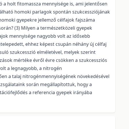
 a holt fitomassza mennyisége is, ami jelentősen
található homoki parlagok spontán szukcessziójának
a homoki gyepekre jellemző célfajok fajszáma
során? (3) Milyen a természetközeli gyepek
fajok mennyisége nagyobb volt az idősebb
gtelepedett, ehhez képest csupán néhány új célfaj
suló szukcesszió elméletével, melyek szerint
ozások mértéke évről évre csökken a szukcessziós
volt a legnagyobb, a nitrogén
ően a talaj nitrogénmennyiségének növekedésével
zsgálataink során megállapítottuk, hogy a
getációfejlődés a referencia gyepek irányába