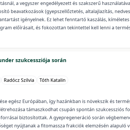
tásnál, a vegyszer engedélyezett és szakszerű használatáva
sító beavatkozások (gyepszellőztetés, altalajlazítás, nedves
ntartást igényelnek. Ez lehet fenntartó kaszálás, kíméletes
rogram előírásait, és fokozottan tekintettel kell lenni a te
nder szukcessziója során
Radócz Szilvia
Tóth Katalin
jedése egész Európában, így hazánkban is növekszik és ter
ek létrehozása támaszkodhat csupán spontán szukcessziós fo
-forrásai biztosítottak. A gyepregeneráció során végbeme
séget nyújtanak a fitomassza frakciók elemzésén alapuló v