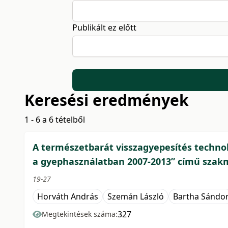
Publikált ez előtt
Keresési eredmények
1 - 6 a 6 tételből
A természetbarát visszagyepesítés technoló
a gyephasználatban 2007-2013” című szakm
19-27
Horváth András
Szemán László
Bartha Sándo
327
Megtekintések száma: