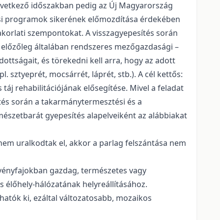
következő időszakban pedig az Új Magyarország
tési programok sikerének előmozdítása érdekében
korlati szempontokat. A visszagyepesítés során
n előzőleg általában rendszeres mezőgazdasági –
ottságait, és törekedni kell arra, hogy az adott
 sztyeprét, mocsárrét, láprét, stb.). A cél kettős:
j rehabilitációjának elősegítése. Mivel a feladat
tés során a takarmánytermesztési és a
észetbarát gyepesítés alapelveiként az alábbiakat
nem uralkodtak el, akkor a parlag felszántása nem
övényfajokban gazdag, természetes vagy
s élőhely-hálózatának helyreállításához.
atók ki, ezáltal változatosabb, mozaikos