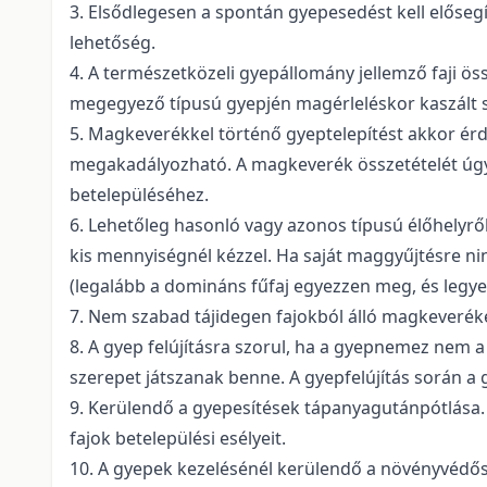
3. Elsődlegesen a spontán gyepesedést kell elősegí
lehetőség.
4. A természetközeli gyepállomány jellemző faji ös
megegyező típusú gyepjén magérleléskor kaszált s
5. Magkeverékkel történő gyeptelepítést akkor ér
megakadályozható. A magkeverék összetételét úgy 
betelepüléséhez.
6. Lehetőleg hasonló vagy azonos típusú élőhelyről
kis mennyiségnél kézzel. Ha saját maggyűjtésre n
(legalább a domináns fűfaj egyezzen meg, és legy
7. Nem szabad tájidegen fajokból álló magkeveréke
8. A gyep felújításra szorul, ha a gyepnemez nem 
szerepet játszanak benne. A gyepfelújítás során a 
9. Kerülendő a gyepesítések tápanyagutánpótlása. 
fajok betelepülési esélyeit.
10. A gyepek kezelésénél kerülendő a növényvédős