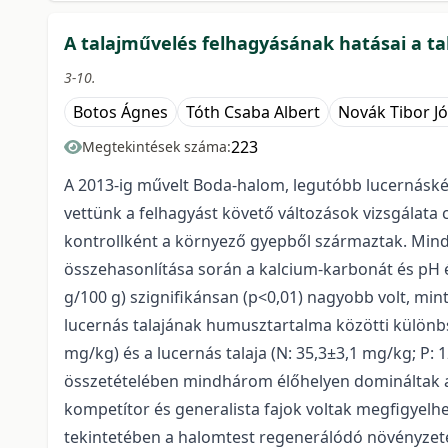
A talajművelés felhagyásának hatásai a ta
3-10.
Botos Ágnes
Tóth Csaba Albert
Novák Tibor Jó
223
Megtekintések száma:
A 2013-ig művelt Boda-halom, legutóbb lucernáskén
vettünk a felhagyást követő változások vizsgálata 
kontrollként a környező gyepből származtak. Mindh
összehasonlítása során a kalcium-karbonát és pH 
g/100 g) szignifikánsan (p<0,01) nagyobb volt, mint
lucernás talajának humusztartalma közötti különbsé
mg/kg) és a lucernás talaja (N: 35,3±3,1 mg/kg; P: 
összetételében mindhárom élőhelyen domináltak a 
kompetítor és generalista fajok voltak megfigyelh
tekintetében a halomtest regenerálódó növényzete 