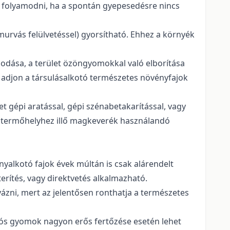
oz folyamodni, ha a spontán gyepesedésre nincs
murvás felülvetéssel) gyorsítható. Ehhez a környék
odása, a terület özöngyomokkal való elborítása
adjon a társulásalkotó természetes növényfajok
t gépi aratással, gépi szénabetakarítással, vagy
a termőhelyhez illő magkeverék használandó
yalkotó fajok évek múltán is csak alárendelt
erítés, vagy direktvetés alkalmazható.
ázni, mert az jelentősen ronthatja a természetes
iós gyomok nagyon erős fertőzése esetén lehet