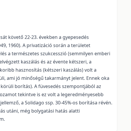
ását követő 22-23. években a gyepesedés
, 1960). A privatizáció során a területet
zelés a természetes szukcesszió (semmilyen emberi
elvégzett kaszálás és az évente kétszeri, a
koribb hasznosítás (kétszeri kaszálás) volt a
rüli, ami jó minőségű takarmányt jelent. Ennek oka
körüli borítás). A füvesedés szempontjából az
ghozamot tekintve is ez volt a legeredményesebb
ellemző, a Solidago ssp. 30-45%-os borítása révén.
s utáni, még bolygatási hatás alatti
em.