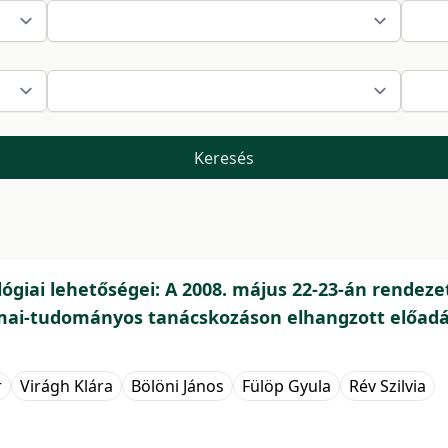
Keresés
giai lehetőségei: A 2008. május 22-23-án rendezet
ai-tudományos tanácskozáson elhangzott előadás
r
Virágh Klára
Bölöni János
Fülöp Gyula
Rév Szilvia