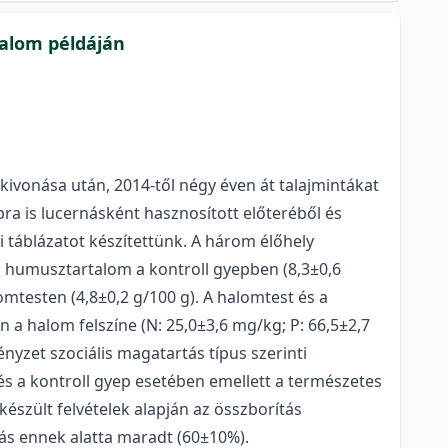
halom példáján
kivonása után, 2014-től négy éven át talajmintákat
bra is lucernásként hasznosított előteréből és
 táblázatot készítettünk. A három élőhely
s humusztartalom a kontroll gyepben (8,3±0,6
omtesten (4,8±0,2 g/100 g). A halomtest és a
 a halom felszíne (N: 25,0±3,6 mg/kg; P: 66,5±2,7
nyzet szociális magatartás típus szerinti
s a kontroll gyep esetében emellett a természetes
észült felvételek alapján az összborítás
nás ennek alatta maradt (60±10%).