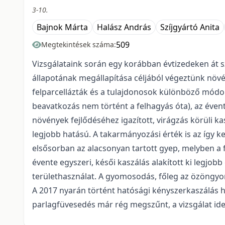
3-10.
Bajnok Márta
Halász András
Szíjgyártó Anita
509
Megtekintések száma:
Vizsgálataink során egy korábban évtizedeken át 
állapotának megállapítása céljából végeztünk növén
felparcellázták és a tulajdonosok különböző módo
beavatkozás nem történt a felhagyás óta), az évente
növények fejlődéséhez igazított, virágzás körüli ka
legjobb hatású. A takarmányozási érték is az így ke
elsősorban az alacsonyan tartott gyep, melyben a 
évente egyszeri, késői kaszálás alakított ki legjo
területhasználat. A gyomosodás, főleg az özöngyom
A 2017 nyarán történt hatósági kényszerkaszálás ha
parlagfüvesedés már rég megszűnt, a vizsgálat ide