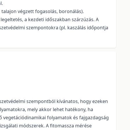
l.
 talajon végzett fogasolás, boronálás).
 legeltetés, a kezdeti időszakban szárzúzás. A
rmészetvédelmi szempontokra (pl. kaszálás időpontja
mészetvédelmi szempontból kívánatos, hogy ezeken
lyamatokra, mely akkor lehet hatékony, ha
nő vegetációdinamikai folyamatok és fajgazdagság
izsgálati módszerek. A fitomassza mérése