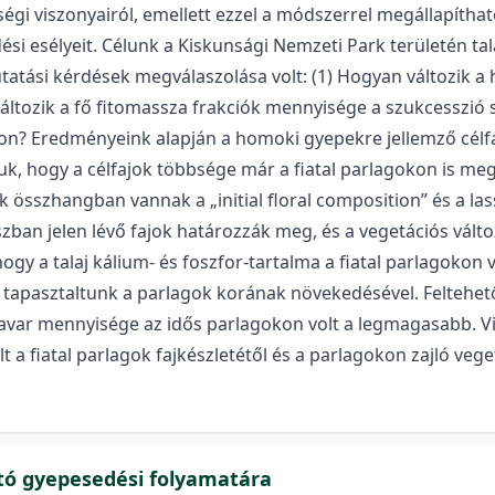
i viszonyairól, emellett ezzel a módszerrel megállapítható
dési esélyeit. Célunk a Kiskunsági Nemzeti Park területén 
kutatási kérdések megválaszolása volt: (1) Hogyan változik 
ltozik a fő fitomassza frakciók mennyisége a szukcesszió 
kon? Eredményeink alapján a homoki gyepekre jellemző cél
uk, hogy a célfajok többsége már a fiatal parlagokon is me
összhangban vannak a „initial floral composition” és a las
zban jelen lévő fajok határozzák meg, és a vegetációs vált
ogy a talaj kálium- és foszfor-tartalma a fiatal parlagokon 
apasztaltunk a parlagok korának növekedésével. Feltehet
avar mennyisége az idős parlagokon volt a legmagasabb. Vi
lt a fiatal parlagok fajkészletétől és a parlagokon zajló ve
ntó gyepesedési folyamatára