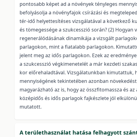
pontosabb képet ad a növények tényleges mennyiség
befolyásolja a növényfajok csírázási és megtelepe
tér-idő helyettesítéses vizsgálatával a következő 
és tömegessége a szukcesszió során? (2) Hogyan vá
regenerálódásának dinamikája a vizsgált parlago
parlagokon, mint a fiatalabb parlagokon. Kimutatt
jelent meg az idős parlagokon. Ezek az eredmények 
a szukcesszió végkimenetelét a már kezdeti szakas
kor előrehaladtával. Vizsgálatunkban kimutattuk, h
mennyiségének tekintetében azonban növekedést t
magyarázható az is, hogy az összfitomassza és az 
középidős és idős parlagok fajkészlete jól elkülönü
mutatott.
A területhasználat hatása felhagyott szá