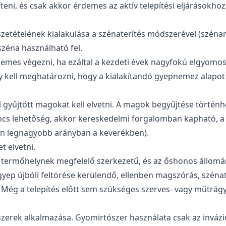
teni, és csak akkor érdemes az aktív telepítési eljárásokh
szetételének kialakulása a szénaterítés módszerével (széna
zéna használható fel.
demes végezni, ha ezáltal a kezdeti évek nagyfokú elgyomos
kell meghatározni, hogy a kialakítandó gyepnemez alapot 
 gyűjtött magokat kell elvetni. A magok begyűjtése történhe
incs lehetőség, akkor kereskedelmi forgalomban kapható, 
en legnagyobb arányban a keverékben).
t elvetni.
a termőhelynek megfelelő szerkezetű, és az őshonos állomán
gyep újbóli feltörése kerülendő, ellenben magszórás, szénat
Még a telepítés előtt sem szükséges szerves- vagy műtrágy
zerek alkalmazása. Gyomirtószer használata csak az inváz