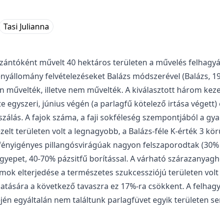
Tasi Julianna
szántóként művelt 40 hektáros területen a művelés felhagy
yállomány felvételezéseket Balázs módszerével (Balázs, 1949
n művelték, illetve nem művelték. A kiválasztott három ke
 egyszeri, június végén (a parlagfű kötelező irtása végett) 
szálás. A fajok száma, a faji sokféleség szempontjából a gya
zelt területen volt a legnagyobb, a Balázs-féle K-érték 3 kö
fényigényes pillangósvirágúak nagyon felszaporodtak (30% 
bb gyepet, 40-70% pázsitfű borítással. A várható szárazanya
ok elterjedése a természetes szukcessziójú területen volt j
tására a következő tavaszra ez 17%-ra csökkent. A felhagyá
jén egyáltalán nem találtunk parlagfüvet egyik területen s