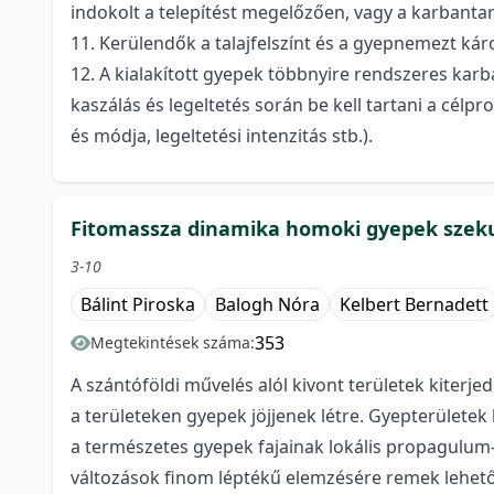
indokolt a telepítést megelőzően, vagy a karbantar
11. Kerülendők a talajfelszínt és a gyepnemezt káro
12. A kialakított gyepek többnyire rendszeres karba
kaszálás és legeltetés során be kell tartani a célp
és módja, legeltetési intenzitás stb.).
Fitomassza dinamika homoki gyepek szeku
3-10
Bálint Piroska
Balogh Nóra
Kelbert Bernadett
353
Megtekintések száma:
A szántóföldi művelés alól kivont területek kiter
a területeken gyepek jöjjenek létre. Gyepterület
a természetes gyepek fajainak lokális propagulum
változások finom léptékű elemzésére remek lehető