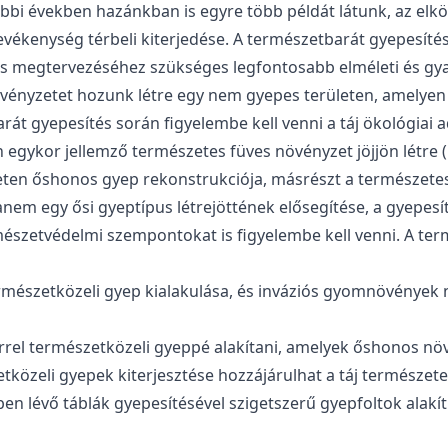
tóbbi években hazánkban is egyre több példát látunk, az el
tevékenység térbeli kiterjedése. A természetbarát gyepesí
és megtervezéséhez szükséges legfontosabb elméleti és gya
 növényzetet hozunk létre egy nem gyepes területen, amelye
át gyepesítés során figyelembe kell venni a táj ökológiai ad
gykor jellemző természetes füves növényzet jöjjön létre (pl.
ten őshonos gyep rekonstrukciója, másrészt a természetes tá
nem egy ősi gyeptípus létrejöttének elősegítése, a gyepesí
észetvédelmi szempontokat is figyelembe kell venni. A term
rmészetközeli gyep kialakulása, és inváziós gyomnövények 
kerrel természetközeli gyeppé alakítani, amelyek őshonos n
közeli gyepek kiterjesztése hozzájárulhat a táj természete
 lévő táblák gyepesítésével szigetszerű gyepfoltok alakíth