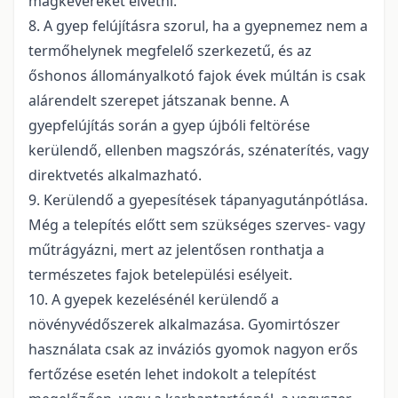
magkeveréket elvetni.
8. A gyep felújításra szorul, ha a gyepnemez nem a
termőhelynek megfelelő szerkezetű, és az
őshonos állományalkotó fajok évek múltán is csak
alárendelt szerepet játszanak benne. A
gyepfelújítás során a gyep újbóli feltörése
kerülendő, ellenben magszórás, szénaterítés, vagy
direktvetés alkalmazható.
9. Kerülendő a gyepesítések tápanyagutánpótlása.
Még a telepítés előtt sem szükséges szerves- vagy
műtrágyázni, mert az jelentősen ronthatja a
természetes fajok betelepülési esélyeit.
10. A gyepek kezelésénél kerülendő a
növényvédőszerek alkalmazása. Gyomirtószer
használata csak az inváziós gyomok nagyon erős
fertőzése esetén lehet indokolt a telepítést