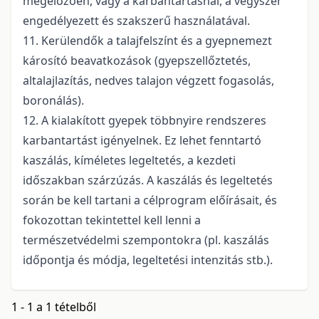
megelőzően, vagy a karbantartásnál, a vegyszer
engedélyezett és szakszerű használatával.
11. Kerülendők a talajfelszínt és a gyepnemezt
károsító beavatkozások (gyepszellőztetés,
altalajlazítás, nedves talajon végzett fogasolás,
boronálás).
12. A kialakított gyepek többnyire rendszeres
karbantartást igényelnek. Ez lehet fenntartó
kaszálás, kíméletes legeltetés, a kezdeti
időszakban szárzúzás. A kaszálás és legeltetés
során be kell tartani a célprogram előírásait, és
fokozottan tekintettel kell lenni a
természetvédelmi szempontokra (pl. kaszálás
időpontja és módja, legeltetési intenzitás stb.).
1 - 1 a 1 tételből