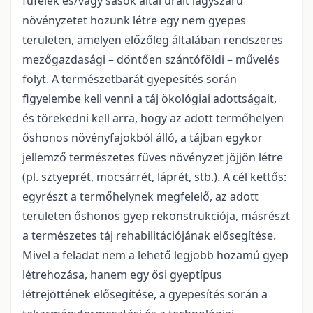
fűfélék és/vagy sások által uralt lágyszárú
növényzetet hozunk létre egy nem gyepes
területen, amelyen előzőleg általában rendszeres
mezőgazdasági – döntően szántóföldi – művelés
folyt. A természetbarát gyepesítés során
figyelembe kell venni a táj ökológiai adottságait,
és törekedni kell arra, hogy az adott termőhelyen
őshonos növényfajokból álló, a tájban egykor
jellemző természetes füves növényzet jöjjön létre
(pl. sztyeprét, mocsárrét, láprét, stb.). A cél kettős:
egyrészt a termőhelynek megfelelő, az adott
területen őshonos gyep rekonstrukciója, másrészt
a természetes táj rehabilitációjának elősegítése.
Mivel a feladat nem a lehető legjobb hozamú gyep
létrehozása, hanem egy ősi gyeptípus
létrejöttének elősegítése, a gyepesítés során a