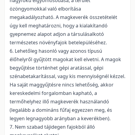
nagyfokú elgyomosodása, a terület
özöngyomokkal való elborítása
megakadályozható. A magkeverék összetételét
úgy kell meghatározni, hogy a kialakítandó
gyepnemez alapot adjon a társulásalkotó
természetes növényfajok betelepüléséhez.
6. Lehetőleg hasonló vagy azonos típusú
élőhelyről gyűjtött magokat kell elvetni. A magok
begyűjtése történhet gépi aratással, gépi
szénabetakarítással, vagy kis mennyiségnél kézzel.
Ha saját maggyűjtésre nincs lehetőség, akkor
kereskedelmi forgalomban kapható, a
termőhelyhez illő magkeverék használandó
(legalább a domináns fűfaj egyezzen meg, és
legyen legnagyobb arányban a keverékben).
7. Nem szabad tájidegen fajokból álló