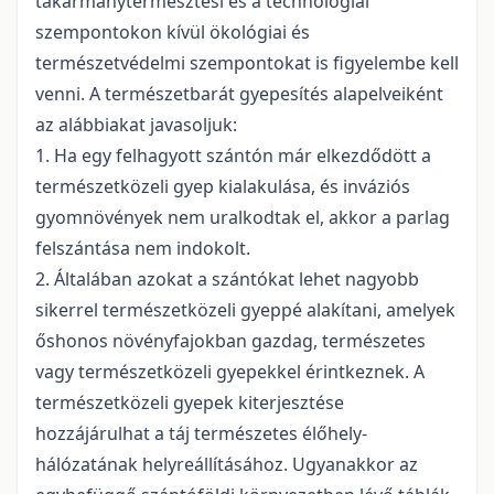
takarmánytermesztési és a technológiai
szempontokon kívül ökológiai és
természetvédelmi szempontokat is figyelembe kell
venni. A természetbarát gyepesítés alapelveiként
az alábbiakat javasoljuk:
1. Ha egy felhagyott szántón már elkezdődött a
természetközeli gyep kialakulása, és inváziós
gyomnövények nem uralkodtak el, akkor a parlag
felszántása nem indokolt.
2. Általában azokat a szántókat lehet nagyobb
sikerrel természetközeli gyeppé alakítani, amelyek
őshonos növényfajokban gazdag, természetes
vagy természetközeli gyepekkel érintkeznek. A
természetközeli gyepek kiterjesztése
hozzájárulhat a táj természetes élőhely-
hálózatának helyreállításához. Ugyanakkor az