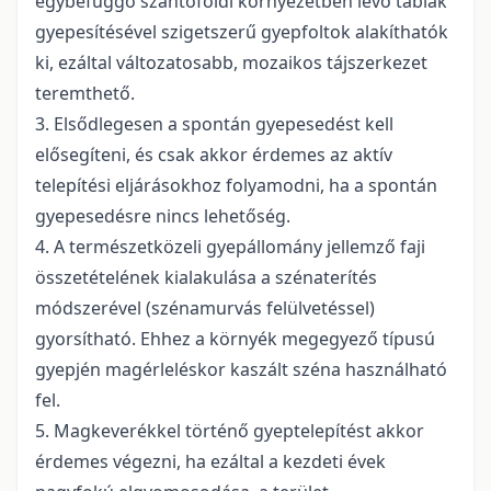
egybefüggő szántóföldi környezetben lévő táblák
gyepesítésével szigetszerű gyepfoltok alakíthatók
ki, ezáltal változatosabb, mozaikos tájszerkezet
teremthető.
3. Elsődlegesen a spontán gyepesedést kell
elősegíteni, és csak akkor érdemes az aktív
telepítési eljárásokhoz folyamodni, ha a spontán
gyepesedésre nincs lehetőség.
4. A természetközeli gyepállomány jellemző faji
összetételének kialakulása a szénaterítés
módszerével (szénamurvás felülvetéssel)
gyorsítható. Ehhez a környék megegyező típusú
gyepjén magérleléskor kaszált széna használható
fel.
5. Magkeverékkel történő gyeptelepítést akkor
érdemes végezni, ha ezáltal a kezdeti évek