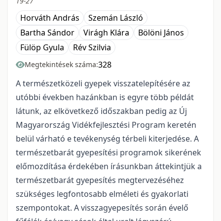
19-27
Horváth András
Szemán László
Bartha Sándor
Virágh Klára
Bölöni János
Fülöp Gyula
Rév Szilvia
328
Megtekintések száma:
A természetközeli gyepek visszatelepítésére az
utóbbi években hazánkban is egyre több példát
látunk, az elkövetkező időszakban pedig az Új
Magyarország Vidékfejlesztési Program keretén
belül várható e tevékenység térbeli kiterjedése. A
természetbarát gyepesítési programok sikerének
előmozdítása érdekében írásunkban áttekintjük a
természetbarát gyepesítés megtervezéséhez
szükséges legfontosabb elméleti és gyakorlati
szempontokat. A visszagyepesítés során évelő