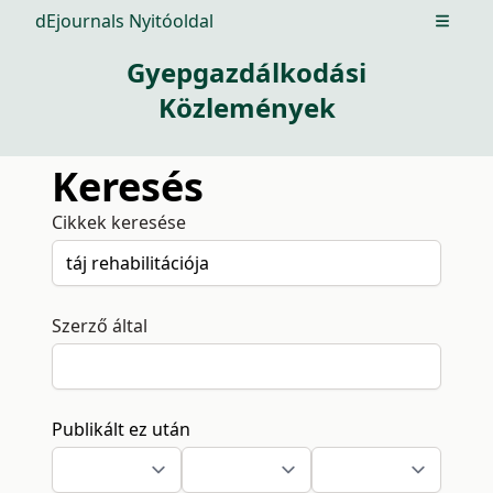
dEjournals Nyitóoldal
Open m
Gyepgazdálkodási
Közlemények
Keresés
Cikkek keresése
Szerző által
Publikált ez után