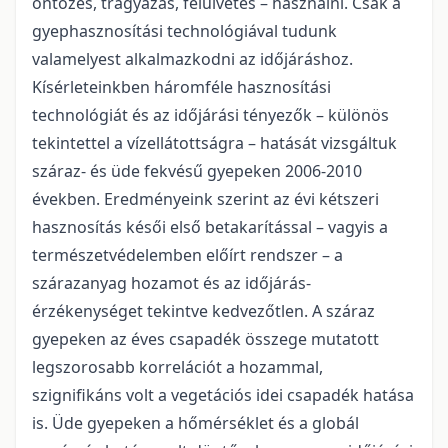
öntözés, trágyázás, felülvetés – használni. Csak a
gyephasznosítási technológiával tudunk
valamelyest alkalmazkodni az időjáráshoz.
Kísérleteinkben háromféle hasznosítási
technológiát és az időjárási tényezők – különös
tekintettel a vízellátottságra – hatását vizsgáltuk
száraz- és üde fekvésű gyepeken 2006-2010
években. Eredményeink szerint az évi kétszeri
hasznosítás késői első betakarítással – vagyis a
természetvédelemben előírt rendszer – a
szárazanyag hozamot és az időjárás-
érzékenységet tekintve kedvezőtlen. A száraz
gyepeken az éves csapadék összege mutatott
legszorosabb korrelációt a hozammal,
szignifikáns volt a vegetációs idei csapadék hatása
is. Üde gyepeken a hőmérséklet és a globál