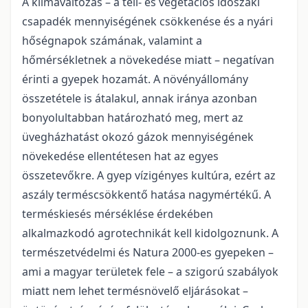
A klímaváltozás – a téli- és vegetációs időszaki
csapadék mennyiségének csökkenése és a nyári
hőségnapok számának, valamint a
hőmérsékletnek a növekedése miatt – negatívan
érinti a gyepek hozamát. A növényállomány
összetétele is átalakul, annak iránya azonban
bonyolultabban határozható meg, mert az
üvegházhatást okozó gázok mennyiségének
növekedése ellentétesen hat az egyes
összetevőkre. A gyep vízigényes kultúra, ezért az
aszály terméscsökkentő hatása nagymértékű. A
terméskiesés mérséklése érdekében
alkalmazkodó agrotechnikát kell kidolgoznunk. A
természetvédelmi és Natura 2000-es gyepeken –
ami a magyar területek fele – a szigorú szabályok
miatt nem lehet termésnövelő eljárásokat –