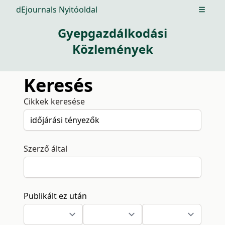
dEjournals Nyitóoldal
Open m
Gyepgazdálkodási
Közlemények
Keresés
Cikkek keresése
Szerző által
Publikált ez után