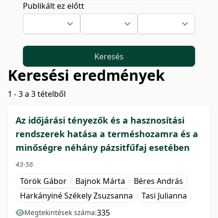
Publikált ez előtt
Keresés
Keresési eredmények
1 - 3 a 3 tételből
Az időjárási tényezők és a hasznosítási
rendszerek hatása a terméshozamra és a
minőségre néhány pázsitfűfaj esetében
43-56
Török Gábor
Bajnok Márta
Béres András
Harkányiné Székely Zsuzsanna
Tasi Julianna
335
Megtekintések száma: