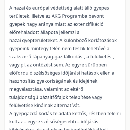
A hazai és európai védettség alatt álló gyepes
területek, illetve az AKG Programba bevont
gyepek nagy aránya miatt az extenzifikáció
előrehaladott állapota jellemzi a
hazai gyepterületeket. A különböző korlátozások
gyepeink mintegy felén nem teszik lehetővé a
szakszerű tápanyag-gazdálkodást, a felülvetést,
vagy pl. az öntözést sem. Az egyre sűrűbben
előforduló szélsőséges időjárási hatások ellen a
hasznosítás gyakoriságának és idejének
megválasztása, valamint az eltérő
tulajdonságú pázsitfőfajok telepítése vagy
felülvetése kínálnak alternatívát.
A gyepgazdálkodás feladata kettős, részben felelni
kell az – egyre szélsőségesebb – időjárási
kihívásokra, és ezt olyan technológiákkal kell