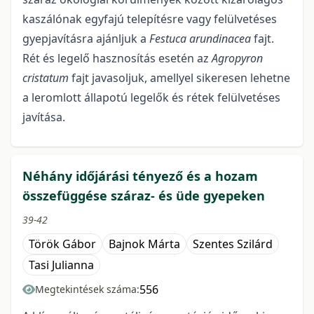
kaszálónak egyfajú telepítésre vagy felülvetéses
gyepjavításra ajánljuk a
Festuca arundinacea
fajt.
Rét és legelő hasznosítás esetén az
Agropyron
cristatum
fajt javasoljuk, amellyel sikeresen lehetne
a leromlott állapotú legelők és rétek felülvetéses
javítása.
Néhány időjárási tényező és a hozam
összefüggése száraz- és üde gyepeken
39-42
Török Gábor
Bajnok Márta
Szentes Szilárd
Tasi Julianna
556
Megtekintések száma: