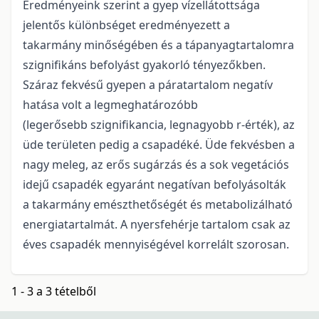
Eredményeink szerint a gyep vízellátottsága
jelentős különbséget eredményezett a
takarmány minőségében és a tápanyagtartalomra
szignifikáns befolyást gyakorló tényezőkben.
Száraz fekvésű gyepen a páratartalom negatív
hatása volt a legmeghatározóbb
(legerősebb szignifikancia, legnagyobb r-érték), az
üde területen pedig a csapadéké. Üde fekvésben a
nagy meleg, az erős sugárzás és a sok vegetációs
idejű csapadék egyaránt negatívan befolyásolták
a takarmány emészthetőségét és metabolizálható
energiatartalmát. A nyersfehérje tartalom csak az
éves csapadék mennyiségével korrelált szorosan.
1 - 3 a 3 tételből