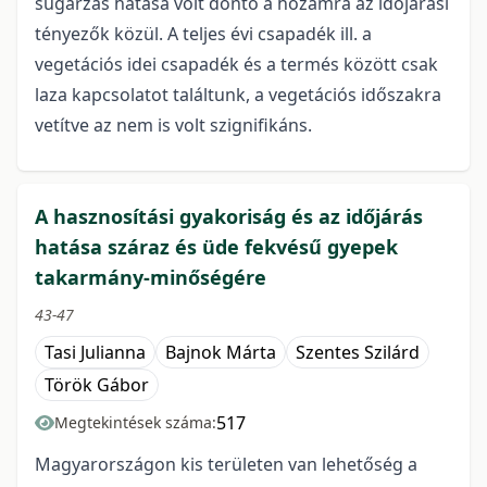
sugárzás hatása volt döntő a hozamra az időjárási
tényezők közül. A teljes évi csapadék ill. a
vegetációs idei csapadék és a termés között csak
laza kapcsolatot találtunk, a vegetációs időszakra
vetítve az nem is volt szignifikáns.
A hasznosítási gyakoriság és az időjárás
hatása száraz és üde fekvésű gyepek
takarmány-minőségére
43-47
Tasi Julianna
Bajnok Márta
Szentes Szilárd
Török Gábor
517
Megtekintések száma:
Magyarországon kis területen van lehetőség a