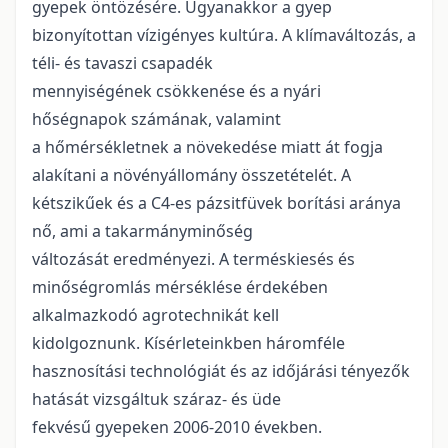
gyepek öntözésére. Ugyanakkor a gyep
bizonyítottan vízigényes kultúra. A klímaváltozás, a
téli- és tavaszi csapadék
mennyiségének csökkenése és a nyári
hőségnapok számának, valamint
a hőmérsékletnek a növekedése miatt át fogja
alakítani a növényállomány összetételét. A
kétszikűek és a C4-es pázsitfüvek borítási aránya
nő, ami a takarmányminőség
változását eredményezi. A terméskiesés és
minőségromlás mérséklése érdekében
alkalmazkodó agrotechnikát kell
kidolgoznunk. Kísérleteinkben háromféle
hasznosítási technológiát és az időjárási tényezők
hatását vizsgáltuk száraz- és üde
fekvésű gyepeken 2006-2010 években.