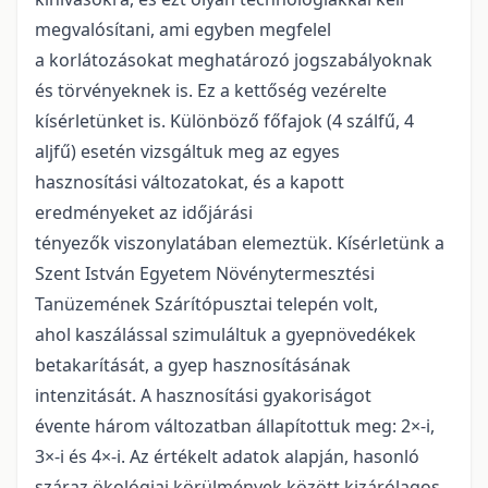
megvalósítani, ami egyben megfelel
a korlátozásokat meghatározó jogszabályoknak
és törvényeknek is. Ez a kettőség vezérelte
kísérletünket is. Különböző főfajok (4 szálfű, 4
aljfű) esetén vizsgáltuk meg az egyes
hasznosítási változatokat, és a kapott
eredményeket az időjárási
tényezők viszonylatában elemeztük. Kísérletünk a
Szent István Egyetem Növénytermesztési
Tanüzemének Szárítópusztai telepén volt,
ahol kaszálással szimuláltuk a gyepnövedékek
betakarítását, a gyep hasznosításának
intenzitását. A hasznosítási gyakoriságot
évente három változatban állapítottuk meg: 2×-i,
3×-i és 4×-i. Az értékelt adatok alapján, hasonló
száraz ökológiai körülmények között kizárólagos