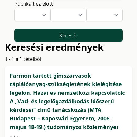
Publikált ez előtt
Keresés
Keresési eredmények
1 - 1 a 1 tételből
Farmon tartott gímszarvasok
táplálóanyag-szükségletének kielégítése
legelőn. Hazai és nemzetközi kapcsolatok:
A „Vad- és legelőgazdálkodás időszerű
kérdései” című tanácskozás (MTA
Budapest – Kaposvári Egyetem, 2006.
május 18-19.) tudományos közleményei