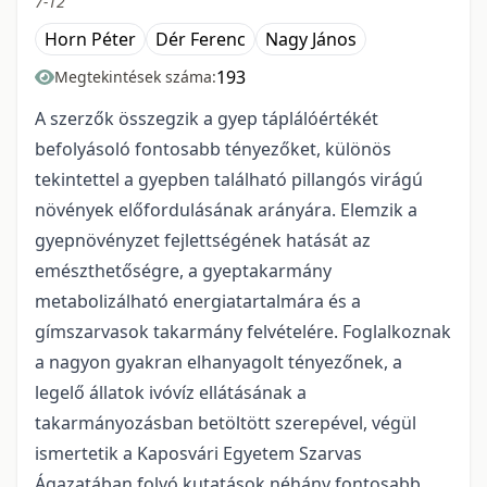
7-12
Horn Péter
Dér Ferenc
Nagy János
193
Megtekintések száma:
A szerzők összegzik a gyep táplálóértékét
befolyásoló fontosabb tényezőket, különös
tekintettel a gyepben található pillangós virágú
növények előfordulásának arányára. Elemzik a
gyepnövényzet fejlettségének hatását az
emészthetőségre, a gyeptakarmány
metabolizálható energiatartalmára és a
gímszarvasok takarmány felvételére. Foglalkoznak
a nagyon gyakran elhanyagolt tényezőnek, a
legelő állatok ivóvíz ellátásának a
takarmányozásban betöltött szerepével, végül
ismertetik a Kaposvári Egyetem Szarvas
Ágazatában folyó kutatások néhány fontosabb