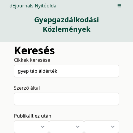
dEjournals Nyitóoldal
Open m
Gyepgazdálkodási
Közlemények
Keresés
Cikkek keresése
Szerző által
Publikált ez után