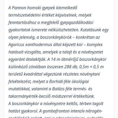
A Pannon homoki gyepek kiemelkedő
természetvédelmi értéket képviselnek, melyek
fenntartásához a megfelelő gyepgazdálkodási
gyakorlatok ismerete nélkülözhetetlen. Kutatásunk egy
olyan jelenség, a boszorkánykörök – konkrétan az
Agaricus xanthodermus által képzett kör – komplex
hatásait vizsgálta, amelyek a talajt és a növényzetet
egyaránt átalakítják. A 14 m átmérőjű boszorkánykör
különböző zónáiban összesen 288 db, 0,5m × 0,5 m
területű kvadráttal végeztünk részletes növénytani
felvételezést, melyet a Borhidi-féle ökológiai
mutatókkal, valamint a Balázs-féle termés- és
takarmányérték-becslő módszerrel értékeltünk.
A boszorkánykör a növényzetre kettős, térben tagolt
hatást gyakorol. A gombafronton intenzív nitrogén-