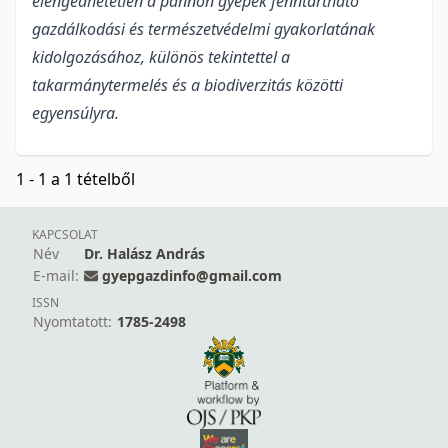
elengedhetetlen a pannon gyepek fenntartható
gazdálkodási és természetvédelmi gyakorlatának
kidolgozásához, különös tekintettel a
takarmánytermelés és a biodiverzitás közötti
egyensúlyra.
1 - 1 a 1 tételből
KAPCSOLAT
Név
Dr. Halász András
E-mail:
gyepgazdinfo@gmail.com
ISSN
Nyomtatott:
1785-2498