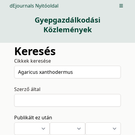
dEjournals Nyitóoldal
Open m
Gyepgazdálkodási
Közlemények
Keresés
Cikkek keresése
Szerző által
Publikált ez után