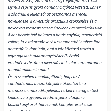
mobilizáció zajlott, ami a nitrogénigényes, ruderális
Elymus repens gyors dominanciájához vezetett. Ennek
a zónának a jellemzői az összborítás meredek
növekedése, a diverzitás drasztikus csökkenése és a
növényzet természetesség értékének degradációja volt.
A kör belseje felé haladva a hatás enyhült; regeneráció
zajlott, itt a takarmányozási szempontból értékes Poa
angustifolia dominált, ami a kör középső részén a
legmagasabb takarmányértéket (K-érték)
eredményezte, ám a diverzitás itt is alacsony maradt a
monodominancia miatt.
Összességében megállapítható, hogy az A.
xanthodermus boszorkányköre ökoszisztéma-
mérnökként működik, jelentős térbeli heterogenitást
kialakítva a gyepen. Eredményeink alapján a
boszorkánykörök hatásainak komplex értékelése