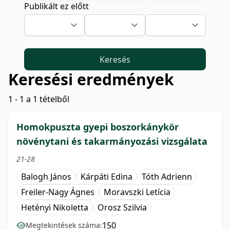
Publikált ez előtt
Keresés
Keresési eredmények
1 - 1 a 1 tételből
Homokpuszta gyepi boszorkánykör
növénytani és takarmányozási vizsgálata
21-28
Balogh János
Kárpáti Edina
Tóth Adrienn
Freiler-Nagy Ágnes
Moravszki Letícia
Hetényi Nikoletta
Orosz Szilvia
150
Megtekintések száma: