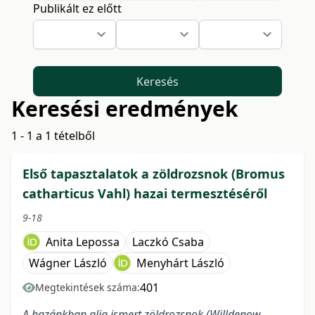
Publikált ez előtt
Keresés
Keresési eredmények
1 - 1 a 1 tételből
Első tapasztalatok a zöldrozsnok (Bromus
catharticus Vahl) hazai termesztéséről
9-18
Anita Lepossa
Laczkó Csaba
Wágner László
Menyhárt László
401
Megtekintések száma:
A hazánkban alig ismert zöldrozsnok (Willdenow-