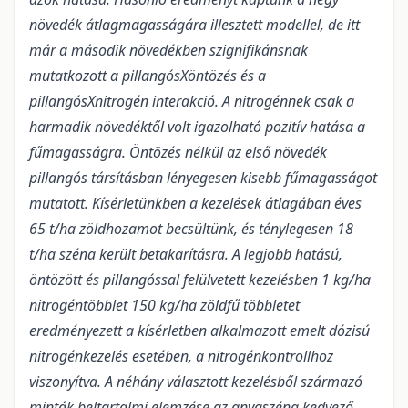
növedék átlagmagasságára illesztett modellel, de itt
már a második növedékben szignifikánsnak
mutatkozott a pillangósXöntözés és a
pillangósXnitrogén interakció. A nitrogénnek csak a
harmadik növedéktől volt igazolható pozitív hatása a
fűmagasságra. Öntözés nélkül az első növedék
pillangós társításban lényegesen kisebb fűmagasságot
mutatott. Kísérletünkben a kezelések átlagában éves
65 t/ha zöldhozamot becsültünk, és ténylegesen 18
t/ha széna került betakarításra. A legjobb hatású,
öntözött és pillangóssal felülvetett kezelésben 1 kg/ha
nitrogéntöbblet 150 kg/ha zöldfű többletet
eredményezett a kísérletben alkalmazott emelt dózisú
nitrogénkezelés esetében, a nitrogénkontrollhoz
viszonyítva. A néhány választott kezelésből származó
minták beltartalmi elemzése az anyaszéna kedvező