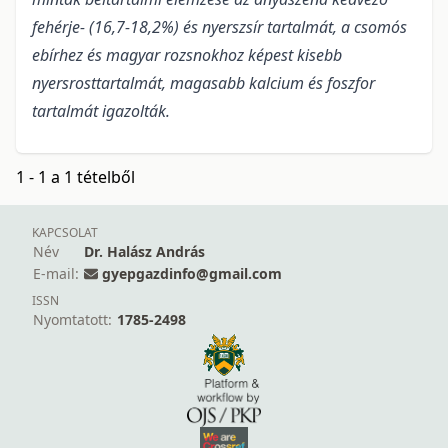
fehérje- (16,7-18,2%) és nyerszsír tartalmát, a csomós
ebírhez és magyar rozsnokhoz képest kisebb
nyersrosttartalmát, magasabb kalcium és foszfor
tartalmát igazolták.
1 - 1 a 1 tételből
KAPCSOLAT
Név
Dr. Halász András
E-mail:
gyepgazdinfo@gmail.com
ISSN
Nyomtatott:
1785-2498