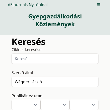
dEjournals Nyitóoldal
Open m
Gyepgazdálkodási
Közlemények
Keresés
Cikkek keresése
Szerző által
Publikált ez után