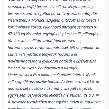
rozsnok, prérifű) terméselemeit (növénymagasság,
terméshozam) vizsgáltuk háromtényezős szántóföldi
kísérletben. A Mohácsi szigeten öntözött és öntözetlen
körülmények között, különböző nitrogén szinteken (0-
67-133 kg N/ha/év), egyfajú telepítésben ill. pillangós
társítással beállított szántóföldi kísérletben,
háromtényezős varianciaanalízissel, 5% szignifikancia
szinten elemeztük e tényezők hozamra és
növénymagasságra gyakorolt hatását a kísérlet első
évében.
Az éves szénahozamra a nitrogén
kiegészítésnek és a pillangósXöntözés interakciónak
volt szignifikáns pozitív hatása. Az éves termés 61%-át
adó első két növedék hozamát a vizsgált tényezők
egyike sem befolyásolta jelentős mértékben, de a 3. ill.
4. növedék termésében már egyértelműen mutatkozott
azok hatása. Hasonló eredményt kaptunk a négy