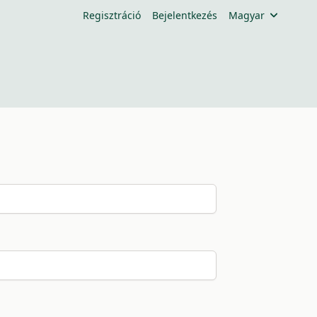
Regisztráció
Bejelentkezés
Magyar