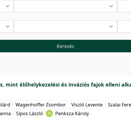
Keresés
és, mint élőhelykezelési és inváziós fajok elleni a
ilárd
Wagenhoffer Zsombor
Viszló Levente
Szalai Fer
lianna
Sipos László
Penksza Károly