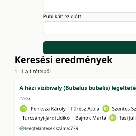
Publikált ez előtt
Keresési eredmények
1 - 1 a 1 tételből
A házi vízibivaly (Bubalus bubalis) legeltet
47-53
Penksza Károly
Fűrész Attila
Szentes Sz
Turcsányi-Járdi Ildikó
Bajnok Márta
Tasi Ju
739
Megtekintések száma: