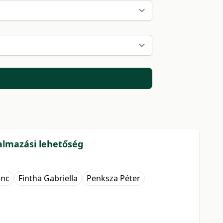
lkalmazási lehetőség
enc
Fintha Gabriella
Penksza Péter