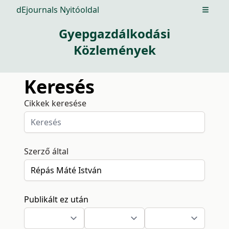
dEjournals Nyitóoldal
Open m
Gyepgazdálkodási
Közlemények
Keresés
Cikkek keresése
Szerző által
Publikált ez után