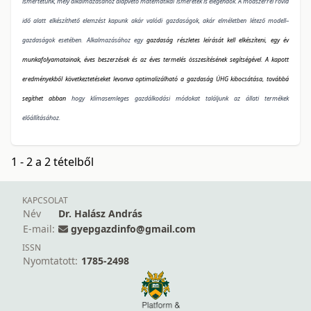
ismertetünk, mely alkalmazásához alapvető matematikai ismeretek is elegendők. A módszerrel rövid
idő alatt elkészíthető elemzést kapunk akár valódi gazdaságok, akár elméletben létező modell–
gazdaságok esetében. Alkalmazásához egy
gazdaság részletes leírását kell elkészíteni, egy év
munkafolyamatainak, éves beszerzések és az éves termelés összesítésének segítségével. A kapott
eredményekből következtetéseket levonva optimalizálható a gazdaság ÜHG kibocsátása, továbbá
segíthet abban
hogy klímasemleges gazdálkodási módokat találjunk az állati termékek
előállításához.
1 - 2 a 2 tételből
KAPCSOLAT
Név
Dr. Halász András
E-mail:
gyepgazdinfo@gmail.com
ISSN
Nyomtatott:
1785-2498