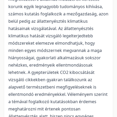
korunk egyik legnagyobb tudományos kihívása,
számos kutatás foglalkozik a mezőgazdaság, azon
belül pedig az állattenyésztés klimatikus
hatásainak vizsgálatával. Az állattenyésztés
klimatikus hatását vizsgáló legelterjedtebb
módszereket elemezve elmondhatjuk, hogy
minden egyes módszernek megvannak a maga
hiányosságai, gyakorlati alkalmazásuk sokszor
nehézkes, eredményeik ellentmondásosak
lehetnek. A gyepterületek CO2 kibocsátását
vizsgáló cikkekben gyakran találkozunk az
alapvető természetbeni megfigyeléseknek is
ellentmondó eredményekkel. Véleményem szerint
a témával foglalkozó kutatásokban érdemes
meghatározni mit értenek pontosan
állattenyésztés alatt, hiszen nincs egységes