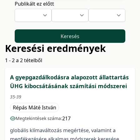
Publikált ez előtt
Keresés
Keresési eredmények
1 - 2 a 2 tételből
A gyepgazdálkodásra alapozott állattartás
ÜHG kibocsátásának számítási módszerei
35-39
Répás Máté István
217
Megtekintések száma:
globális klímaváltozás megértése, valamint a
megfékezésére alkalmas módszerek keresése