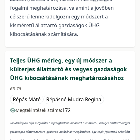
fogalmi meghatározása, valamint a jövőben
célszerű lenne kidolgozni egy módszert a
kisméretű állattartó gazdaságok ÜHG
kibocsátásának számítására.
Teljes ÜHG mérleg, egy új módszer a
külterjes állattartó és vegyes gazdaságok
ÜHG kibocsátásának meghatározásához
65-75
Répás Máté
Répásné Mudra Regina
172
Megtekintések száma:
Tanulmányunk célja megtalálni a legmegfelelőbb módszert a kisméretű, külterjes állattartó/vegyes
gazdaságok klímaváltozásra gyakorolt hatásának vizsgálatához. Egy saját fejlesztésű számítást