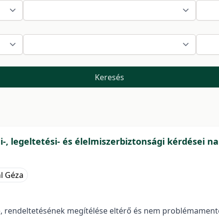
Keresés
, legeltetési- és élelmiszerbiztonsági kérdései n
hl Géza
e, rendeltetésének megítélése eltérő és nem problémament