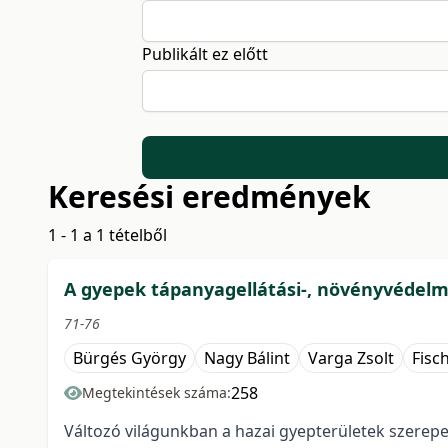
Publikált ez előtt
Keresési eredmények
1 - 1 a 1 tételből
A gyepek tápanyagellátási-, növényvédelmi-
71-76
Bürgés György
Nagy Bálint
Varga Zsolt
Fisc
258
Megtekintések száma:
Változó világunkban a hazai gyepterületek szerep