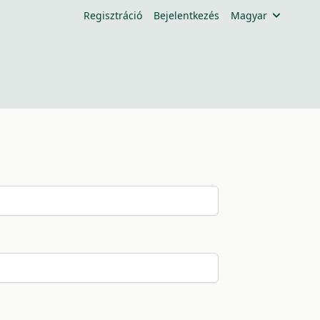
Regisztráció
Bejelentkezés
Magyar