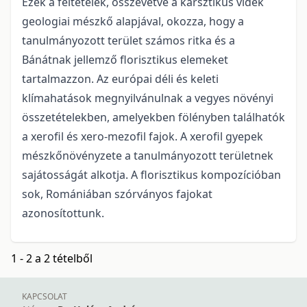
Ezek a feltételek, összevetve a karsztikus vidék
geologiai mészkő alapjával, okozza, hogy a
tanulmányozott terület számos ritka és a
Bánátnak jellemző florisztikus elemeket
tartalmazzon. Az európai déli és keleti
klímahatások megnyilvánulnak a vegyes növényi
összetételekben, amelyekben fölényben találhatók
a xerofil és xero-mezofil fajok. A xerofil gyepek
mészkőnövényzete a tanulmányozott területnek
sajátosságát alkotja. A florisztikus kompozícióban
sok, Romániában szórványos fajokat
azonosítottunk.
1 - 2 a 2 tételből
KAPCSOLAT