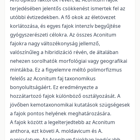
terjedésében jelentős csökkenést ismertek fel az
utóbbi évtizedekben. A fő okok az életövezet
korlátozása, és egyes fajok intenzív begyűjtése
gyógyszerészeti célokra. Az összes Aconitum
fajokra nagy változékonyság jellemző,
valószínűleg a hibridizáció révén, de általában
nehezen sorolhatók morfológiai vagy geografikai
mintákba. Ez a figyelemre méltó polimorfizmus
felelős az Aconitum faj taxonomikus
bonyolultságáért. Ez eredményezte a
hozzátartozó fajok különböző osztályozását. A
jövőben kemotaxonomikai kutatások szügségesek
a fajok pontos helyének meghatározására.
A fajok között a legelterjedtebb az Aconitum
anthora, ezt követi A. moldavicum és A.
paniculatum. Az Aconitum fajokban legdúsabb