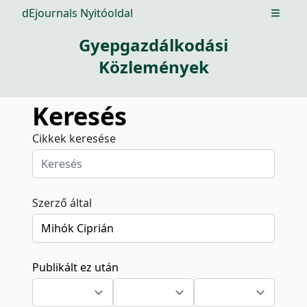
dEjournals Nyitóoldal
Open m
Gyepgazdálkodási
Közlemények
Keresés
Cikkek keresése
Szerző által
Publikált ez után