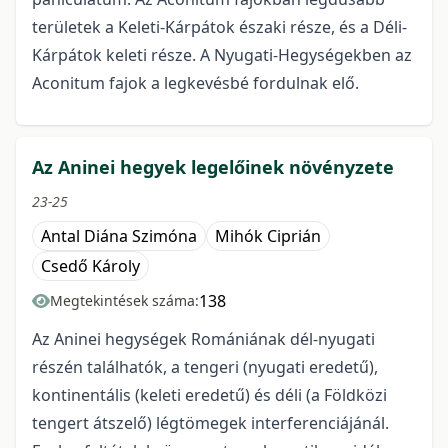
területek a Keleti-Kárpátok északi része, és a Déli-
Kárpátok keleti része. A Nyugati-Hegységekben az
Aconitum fajok a legkevésbé fordulnak elő.
Az Aninei hegyek legelőinek növényzete
23-25
Antal Diána Szimóna
Mihók Ciprián
Csedő Károly
138
Megtekintések száma:
Az Aninei hegységek Romániának dél-nyugati
részén találhatók, a tengeri (nyugati eredetű),
kontinentális (keleti eredetű) és déli (a Földközi
tengert átszelő) légtömegek interferenciájánál.