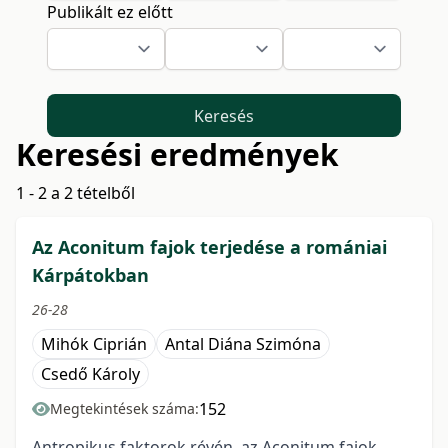
Publikált ez előtt
Keresés
Keresési eredmények
1 - 2 a 2 tételből
Az Aconitum fajok terjedése a romániai
Kárpátokban
26-28
Mihók Ciprián
Antal Diána Szimóna
Csedő Károly
152
Megtekintések száma:
Antropikus faktorok révén, az Aconitum fajok