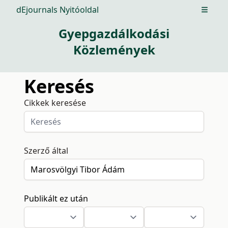
dEjournals Nyitóoldal
Open m
Gyepgazdálkodási
Közlemények
Keresés
Cikkek keresése
Szerző által
Publikált ez után