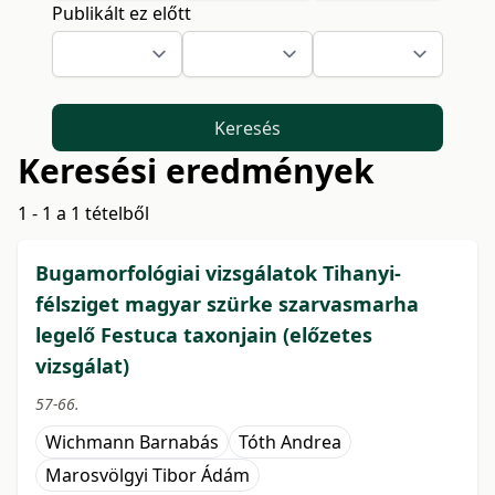
Publikált ez előtt
Keresés
Keresési eredmények
1 - 1 a 1 tételből
Bugamorfológiai vizsgálatok Tihanyi-
félsziget magyar szürke szarvasmarha
legelő Festuca taxonjain (előzetes
vizsgálat)
57-66.
Wichmann Barnabás
Tóth Andrea
Marosvölgyi Tibor Ádám