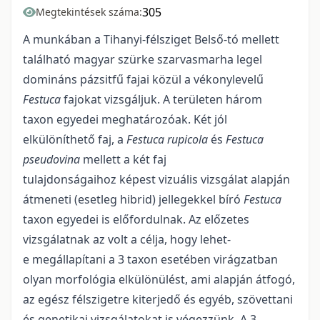
305
Megtekintések száma:
A munkában a Tihanyi-félsziget Belső-tó mellett
található magyar szürke szarvasmarha legel
domináns pázsitfű fajai közül a vékonylevelű
Festuca
fajokat vizsgáljuk. A területen három
taxon egyedei meghatározóak. Két jól
elkülöníthető faj, a
Festuca rupicola
és
Festuca
pseudovina
mellett a két faj
tulajdonságaihoz képest vizuális vizsgálat alapján
átmeneti (esetleg hibrid) jellegekkel bíró
Festuca
taxon egyedei is előfordulnak. Az előzetes
vizsgálatnak az volt a célja, hogy lehet-
e megállapítani a 3 taxon esetében virágzatban
olyan morfológia elkülönülést, ami alapján átfogó,
az egész félszigetre kiterjedő és egyéb, szövettani
és genetikai vizsgálatokat is végezzünk. A 3