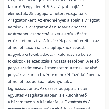
taxon 6-6 egyedének 5-5 virágzati hajtását
elemeztük. 25 bugaparamétert vizsgáltunk
virágzatonként. Az eredmények alapján a virágzati
hajtások, a virágzatok és bugaágak hossza
az átmeneti csoportnál a két alapfaj közötti
értékeket mutatta. A füzérkék paramétereiben az
átmeneti taxonnál az alapfajokhoz képest
nagyobb értékek adódtak, különösen a külső
toklászok és ezek szálka hossza esetében. A felső
pelyva eredmények átmenetet mutatnak, az alsó
pelyvák viszont a füzérke mindkét füzérkéjében az
átmeneti csoportban bizonyultak a
leghosszabbnak. Az összes bugaparaméter
együttes vizsgálata alapján is elkülöníthető
a három taxon. A két alapfaj, a
F. rupicola
és
F.
pseudovina
egyértelműen elválik, az átmeneti