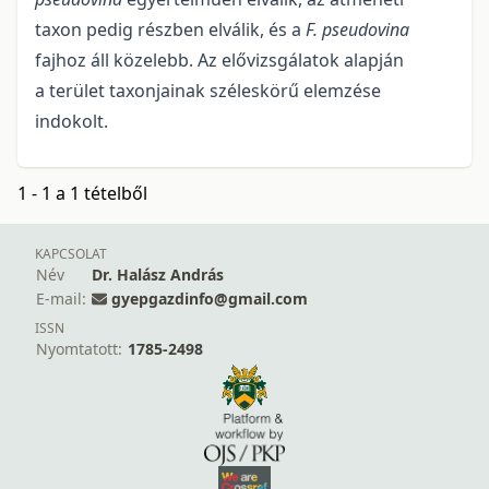
taxon pedig részben elválik, és a
F. pseudovina
fajhoz áll közelebb. Az elővizsgálatok alapján
a terület taxonjainak széleskörű elemzése
indokolt.
1 - 1 a 1 tételből
KAPCSOLAT
Név
Dr. Halász András
E-mail:
gyepgazdinfo@gmail.com
ISSN
Nyomtatott:
1785-2498