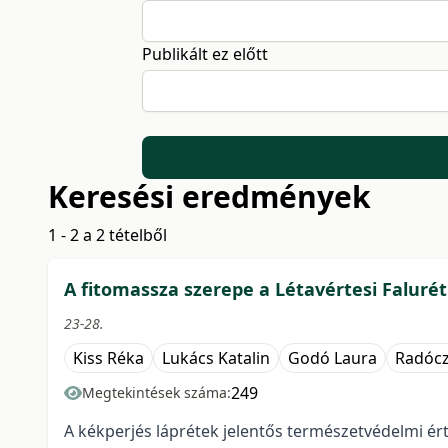
Publikált ez előtt
Keresési eredmények
1 - 2 a 2 tételből
A fitomassza szerepe a Létavértesi Falur
23-28.
Kiss Réka
Lukács Katalin
Godó Laura
Radócz 
249
Megtekintések száma:
A kékperjés láprétek jelentős természetvédelmi é