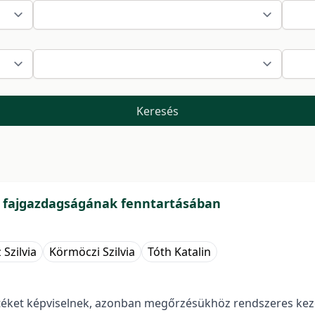
Keresés
ét fajgazdagságának fenntartásában
Szilvia
Körmöczi Szilvia
Tóth Katalin
rtéket képviselnek, azonban megőrzésükhöz rendszeres keze