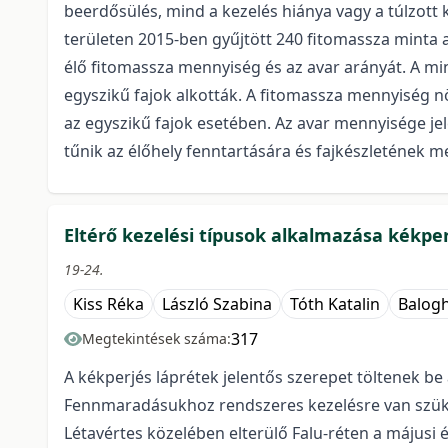
beerdősülés, mind a kezelés hiánya vagy a túlzott k
területen 2015-ben gyűjtött 240 fitomassza minta al
élő fitomassza mennyiség és az avar arányát. A mint
egyszikű fajok alkották. A fitomassza mennyiség nö
az egyszikű fajok esetében. Az avar mennyisége j
tűnik az élőhely fenntartására és fajkészletének
Eltérő kezelési típusok alkalmazása kékpe
19-24.
Kiss Réka
László Szabina
Tóth Katalin
Balog
317
Megtekintések száma:
A kékperjés láprétek jelentős szerepet töltenek b
Fennmaradásukhoz rendszeres kezelésre van szüks
Létavértes közelében elterülő Falu-réten a májusi 