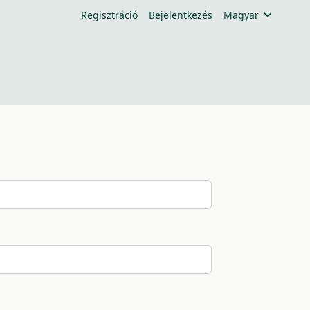
Regisztráció
Bejelentkezés
Magyar