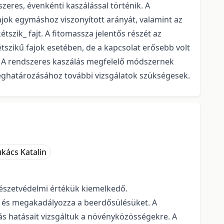
szeres, évenkénti kaszálással történik. A
 fajok egymáshoz viszonyított arányát, valamint az
tszik_ fajt. A fitomassza jelentős részét az
tszikű fajok esetében, de a kapcsolat erősebb volt
l. A rendszeres kaszálás megfelelő módszernek
meghatározásához további vizsgálatok szükségesek.
ukács Katalin
mészetvédelmi értékük kiemelkedő.
t és megakadályozza a beerdősülésüket. A
yás hatásait vizsgáltuk a növényközösségekre. A