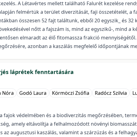
ezelés. A Létavértes mellett található Falurét kezelése rend
apján felmértük a terület diverzitását, faji összetételét, a
ákban összesen 52 fajt találtunk, ebből 20 egyszik_ és 32 ké
vekedésével nőtt a fajszám is, mind az egyszikű-, mind a ké
elentősen elmaradt az élő fitomassza frakció mennyiségétő
 megőrzésére, azonban a kaszálás megfelelő időpontjának 
rjés láprétek fenntartására
h Nóra
Godó Laura
Körmöczi Zsófia
Radócz Szilvia
L
e a fajok védelmében és a biodiverzitás megőrzésében, ter
ég, amely eltávolítja a felhalmozódott növényi biomasszá
és az augusztusi kaszálás, valamint a szárzúzás és a felhag