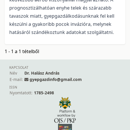
prognosztizálhatóan enyhe telek és szárazabb
tavaszok miatt, gyepgazdálkodásunknak fel kell
készülni a gyakoribb pocok invázióra, melynek
hatásáról szándékoztunk adatokat szolgáltatni.
1 - 1 a 1 tételből
KAPCSOLAT
Név
Dr. Halász András
E-mail:
gyepgazdinfo@gmail.com
ISSN
Nyomtatott:
1785-2498