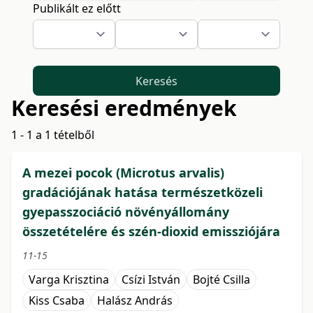
Publikált ez előtt
Keresés
Keresési eredmények
1 - 1 a 1 tételből
A mezei pocok (Microtus arvalis)
gradációjának hatása természetközeli
gyepasszociáció növényállomány
összetételére és szén-dioxid emissziójára
11-15
Varga Krisztina
Csízi István
Bojté Csilla
Kiss Csaba
Halász András