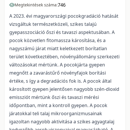
746
Megtekintések száma:
A 2023. évi magyarországi pocokgradáció hatását
vizsgáltuk természetközeli, szikes talajú
gyepasszociáció őszi és tavaszi aspektusában. A
pocok közvetlen fitomassza károsítása, és a
nagyszámú járat miatt keletkezett borítatlan
terület következtében, növényállomány szerkezeti
változásokat mértünk. A pocokjárta gyepen
megnőtt a zavarástűrő növényfajok borítási
értéke, s így a degradációs fok is. A pocok által
károsított gyepen jelentősen nagyobb szén-dioxid
emissziót mértünk őszi és tavaszi mérési
időpontban, mint a kontroll gyepen. A pocok
járatokkal teli talaj mikroorganizmusainak
igazoltan nagyobb aktivitása a szikes agyagtalaj
kedvezőbb aerob viszonyaival magyarázható. A