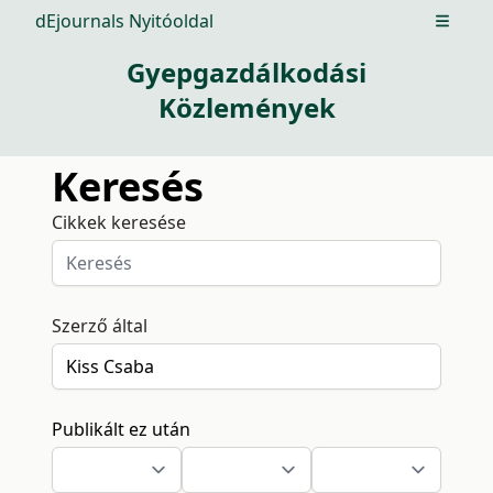
dEjournals Nyitóoldal
Open m
Gyepgazdálkodási
Közlemények
Keresés
Cikkek keresése
Szerző által
Publikált ez után