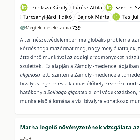
Penksza Károly
Fűrész Attila
Szentes Sz
Turcsányi-Járdi Ildikó
Bajnok Márta
Tasi Ju
739
Megtekintések száma:
A természetvédelemben ma globális probléma az in
kérdés fogalmazódhat meg, hogy mely állatfajok, f
áttekintő munkával az eddigi eredményeket nézzük 
születtek. Ez alapján a Zámolyi-medence lápjaiban
uliginosa
lett. Szintén a Zámolyi-medence a tómeder
bivalyos legeltetés alkalmas élőhely-kezelési móds
hatékony a
Solidago gigantea
elleni védekezésben, 
munka első állomása a vízi bivalyra vonatkozó mun
Marha legelő növényzetének vizsgálata az I
53-54