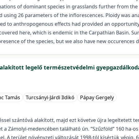
nations of dominant species in grasslands further from the
d using 26 parameters of the inflorescences. Ploidy was ana
sed to anthropogenous effects had provided an opportunity 
vered here, which is endemic in the Carpathian Basin. Surv
 presence of the species, but we also have new occurences 
lakított legelő természetvédelmi gyepgazdálkodás
enc Tamás
Turcsányi-Járdi Ildikó
Pápay Gergely
ssel szántóvá alakított, majd ezt követve újra legeltetett t
et a Zámolyi-medencében található ún. ”Szűzföld” 160 ha-os
. A terület növényzeti változását 1998-tól kísértük végig, 