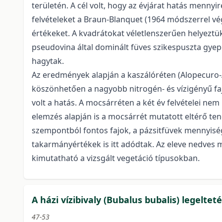
területén. A cél volt, hogy az évjárat hatás menny
felvételeket a Braun-Blanquet (1964 módszerrel vé
értékeket. A kvadrátokat véletlenszerűen helyeztük 
pseudovina által dominált füves szikespuszta gyepe;
hagytak.
Az eredmények alapján a kaszálóréten (Alopecuro
köszönhetően a nagyobb nitrogén- és vízigényű faj
volt a hatás. A mocsárréten a két év felvételei ne
elemzés alapján is a mocsárrét mutatott eltérő ten
szempontból fontos fajok, a pázsitfüvek mennyisé
takarmányértékek is itt adódtak. Az eleve nedves 
kimutatható a vizsgált vegetáció típusokban.
A házi vízibivaly (Bubalus bubalis) legeltet
47-53