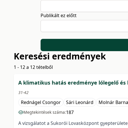
Publikált ez előtt
Keresési eredmények
1 - 12 a 12 tételből
A klimatikus hatás eredménye lólegelő és 
31-42
Rednágel Csongor
Sári Leonárd
Molnár Barn
187
Megtekintések száma:
A vizsgálatot a Sukorói Lovasközpont gyepterületei