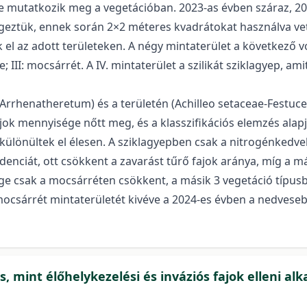
ire mutatkozik meg a vegetációban. 2023-as évben száraz, 20
geztük, ennek során 2×2 méteres kvadrátokat használva vet
el az adott területeken. A négy mintaterület a következő vol
 III: mocsárrét. A IV. mintaterület a szilikát sziklagyep, a
-Arrhenatheretum) és a területén (Achilleo setaceae-Fest
ok mennyisége nőtt meg, és a klasszifikációs elemzés alapj
m különültek el élesen. A sziklagyepben csak a nitrogénkedv
denciát, ott csökkent a zavarást tűrő fajok aránya, míg a m
ge csak a mocsárréten csökkent, a másik 3 vegetáció típu
mocsárrét mintaterületét kivéve a 2024-es évben a nedvese
és, mint élőhelykezelési és inváziós fajok elleni a