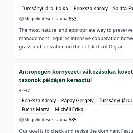
Turcsányi-Járdi Ildikó
Penksza Károly
Saláta-Fa
653
Megtekintések száma:
The most natural and appropriate way to preserve t
management requires intensive cooperation between
grassland utilization on the outskirts of Dejtár.
Antropogén környezeti változásokat köve
taxonok példáján keresztül
47-48
Penksza Károly
Pápay Gergely
Turcsányi-Járdi 
Fuchs Márta
Michéli Erika
685
Megtekintések száma:
Our goal is to check and revise the dominant Fes