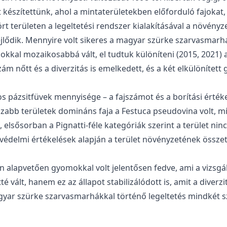
 készítettünk, ahol a mintaterületekben előforduló fajokat,
tört területen a legeltetési rendszer kialakításával a növén
lődik. Mennyire volt sikeres a magyar szürke szarvasmarhá
kal mozaikosabbá vált, el tudtuk különíteni (2015, 2021) 
jszám nőtt és a diverzitás is emelkedett, és a két elkülöníte
pázsitfüvek mennyisége – a fajszámot és a borítási értékek
azabb területek domináns faja a Festuca pseudovina volt, mí
elsősorban a Pignatti-féle kategóriák szerint a terület ninc
delmi értékelések alapján a terület növényzetének összeté
n alapvetően gyomokkal volt jelentősen fedve, ami a vizsgá
vált, hanem ez az állapot stabilizálódott is, amit a diverzi
magyar szürke szarvasmarhákkal történő legeltetés mindkét