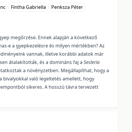
enc
Fintha Gabriella
Penksza Péter
 gyep megőrzése. Ennek alapján a következő
almas-e a gyepkezelésre és milyen mértékben? Az
redményeink vannak, illetve korábbi adatok már
jesen átalakították, és a domináns faj a
Sesleria
mutatkoztak a növényzetben. Megállapíthat, hogy a
bivalyokkal való legeltetés amellett, hogy
empontból sikeres. A hosszú távra tervezett