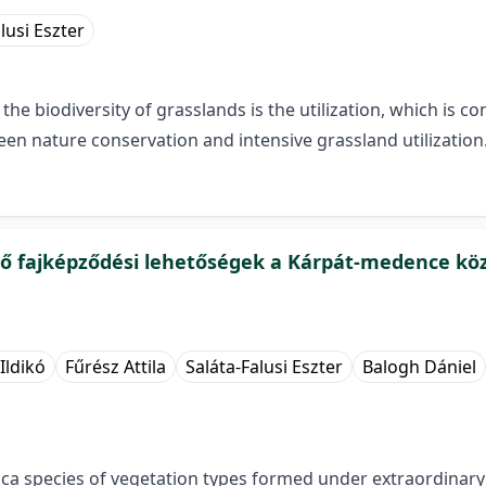
lusi Eszter
he biodiversity of grasslands is the utilization, which is 
 nature conservation and intensive grassland utilization. 
tő fajképződési lehetőségek a Kárpát-medence kö
Ildikó
Fűrész Attila
Saláta-Falusi Eszter
Balogh Dániel
tuca species of vegetation types formed under extraordina