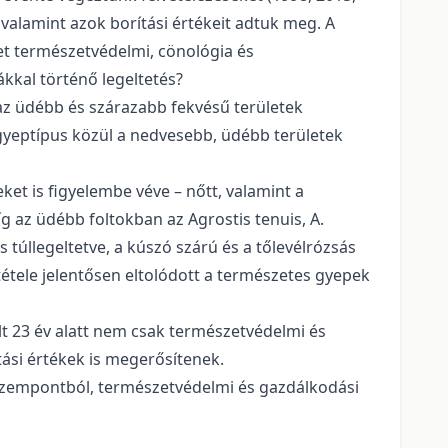
 valamint azok borítási értékeit adtuk meg. A
yzet természetvédelmi, cönológia és
kkal történő legeltetés?
az üdébb és szárazabb fekvésű területek
tt gyeptípus közül a nedvesebb, üdébb területek
et is figyelembe véve – nőtt, valamint a
g az üdébb foltokban az Agrostis tenuis, A.
s túllegeltetve, a kúszó szárú és a tőlevélrózsás
tele jelentősen eltolódott a természetes gyepek
lt 23 év alatt nem csak természetvédelmi és
tási értékek is megerősítenek.
 szempontból, természetvédelmi és gazdálkodási