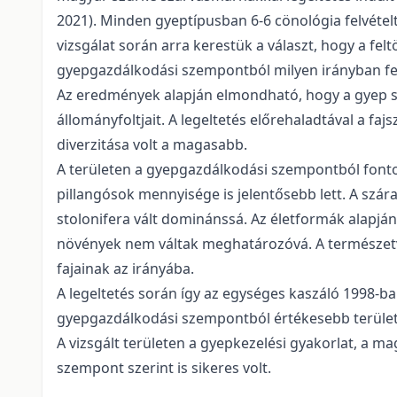
2021). Minden gyeptípusban 6-6 cönológia felvételt
vizsgálat során arra kerestük a választ, hogy a fel
gyepgazdálkodási szempontból milyen irányban fej
Az eredmények alapján elmondható, hogy a gyep sok
állományfoltjait. A legeltetés előrehaladtával a fa
diverzitása volt a magasabb.
A területen a gyepgazdálkodási szempontból fontos 
pillangósok mennyisége is jelentősebb lett. A szár
stolonifera vált dominánssá. Az életformák alapján, 
növények nem váltak meghatározóvá. A természetvé
fajainak az irányába.
A legeltetés során így az egységes kaszáló 1998-ba
gyepgazdálkodási szempontból értékesebb területté 
A vizsgált területen a gyepkezelési gyakorlat, a 
szempont szerint is sikeres volt.