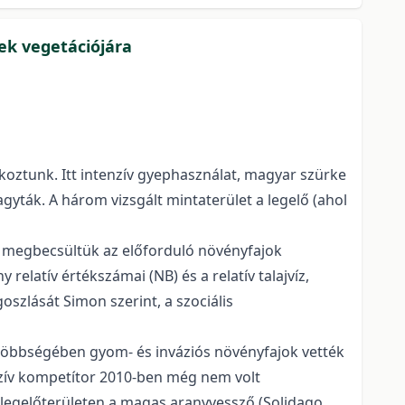
ek vegetációjára
oztunk. Itt intenzív gyephasználat, magyar szürke
agyták. A három vizsgált mintaterület a legelő (ahol
n megbecsültük az előforduló növényfajok
relatív értékszámai (NB) és a relatív talajvíz,
oszlását Simon szerint, a szociális
, többségében gyom- és inváziós növényfajok vették
sszív kompetítor 2010-ben még nem volt
 legelőterületen a magas aranyvessző (Solidago