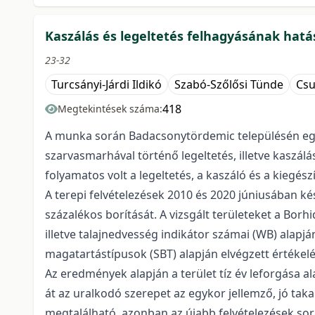
Kaszálás és legeltetés felhagyásának hat
23-32
Turcsányi-Járdi Ildikó
Szabó-Szőlősi Tünde
Csu
418
Megtekintések száma:
A munka során Badacsonytördemic településén egy 
szarvasmarhával történő legeltetés, illetve kaszálá
folyamatos volt a legeltetés, a kaszáló és a kiegész
A terepi felvételezések 2010 és 2020 júniusában 
százalékos borítását. A vizsgált területeket a Borhi
illetve talajnedvesség indikátor számai (WB) alapj
magatartástípusok (SBT) alapján elvégzett értékelé
Az eredmények alapján a terület tíz év leforgása a
át az uralkodó szerepet az egykor jellemző, jó ta
megtalálható, azonban az újabb felvételezések sor