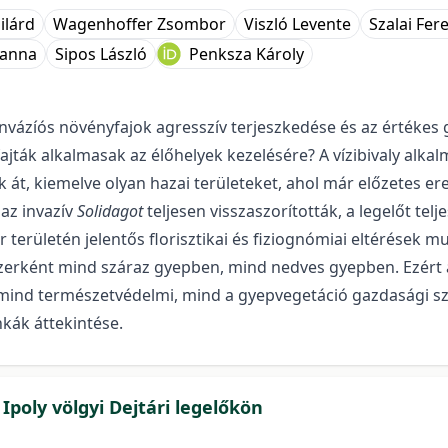
ilárd
Wagenhoffer Zsombor
Viszló Levente
Szalai Fer
lianna
Sipos László
Penksza Károly
vázíós növényfajok agresszív terjeszkedése és az értékes
ajták alkalmasak az élőhelyek kezelésére? A vízibivaly alk
át, kiemelve olyan hazai területeket, ahol már előzetes e
 az invazív
Solidagot
teljesen visszaszorították, a legelőt tel
 területén jelentős florisztikai és fiziognómiai eltérések 
zerként mind száraz gyepben, mind nedves gyepben. Ezért a 
mind természetvédelmi, mind a gyepvegetáció gazdasági sz
kák áttekintése.
poly völgyi Dejtári legelőkön