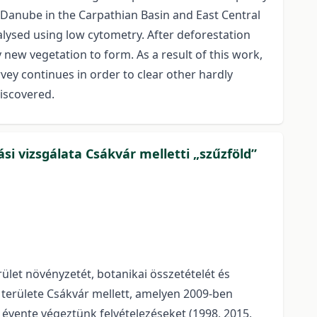
 Danube in the Carpathian Basin and East Central
lysed using low cytometry. After deforestation
new vegetation to form. As a result of this work,
ey continues in order to clear other hardly
discovered.
i vizsgálata Csákvár melletti „szűzföld”
erület növényzetét, botanikai összetételét és
 területe Csákvár mellett, amelyen 2009-ben
6 évente végeztünk felvételezéseket (1998, 2015,