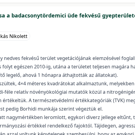
ása a badacsonytördemici üde fekvésű gyepterület
kás Nikolett
nedves fekvésű terület vegetációjának elemzésével foglalk
s folyt egészen 2010-ig, utána a területet teljesen magára h
ítő legelő, ahová 1 hónapra áthajtották az állatokat).
készültek, 4×4 méteres kvadrátokat alkalmaztunk, melyekbe
di-féle relatív növényökológiai mutatók közül a nitrogénigény 
án értékeltük. A természetvédelmi értékkategóriák (TVK) meg
st pedig Borhidi munkája szerint végeztük el.
latt nagymértékben leromlott, egykori diverz jellege eltűnt
karmányozási értékkel rendelkező fajoktól. Tájidegen, agre
án azzal voltunk kénytelenek szembesülni, hogy az egykori