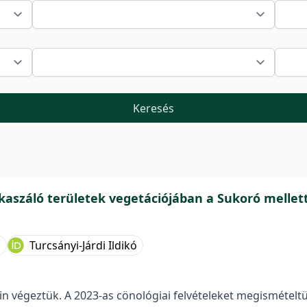
Keresés
kaszáló területek vegetációjában a Sukoró mellet
a
Turcsányi-Járdi Ildikó
n végeztük. A 2023-as cönológiai felvételeket megismételtük