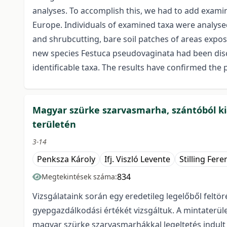
analyses. To accomplish this, we had to add exami
Europe. Individuals of examined taxa were analyse
and shrubcutting, bare soil patches of areas expo
new species Festuca pseudovaginata had been disco
identificable taxa. The results have confirmed the
Magyar szürke szarvasmarha, szántóból kia
területén
3-14
Penksza Károly
Ifj. Viszló Levente
Stilling Fer
834
Megtekintések száma:
Vizsgálataink során egy eredetileg legelőből feltöré
gyepgazdálkodási értékét vizsgáltuk. A mintaterül
magyar szürke szarvasmarhákkal legeltetés indult el