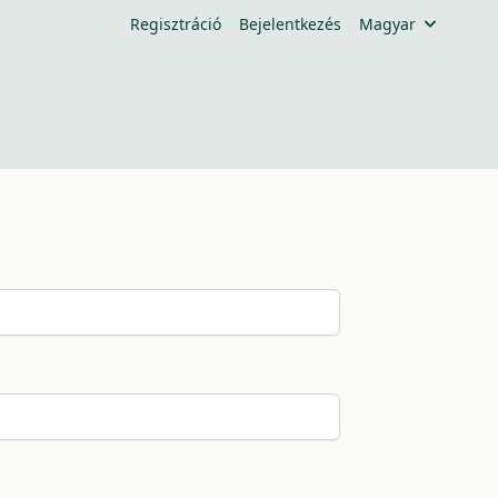
Regisztráció
Bejelentkezés
Magyar