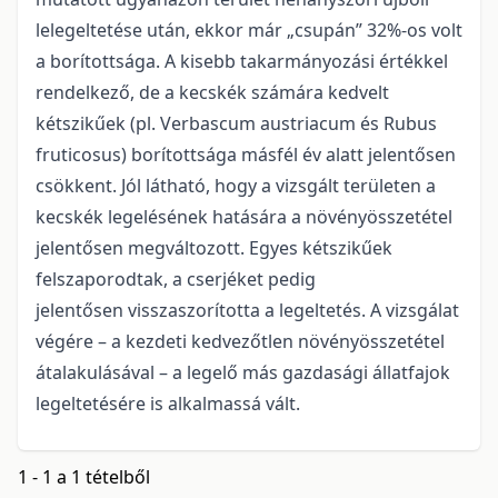
lelegeltetése után, ekkor már „csupán” 32%-os volt
a borítottsága. A kisebb takarmányozási értékkel
rendelkező, de a kecskék számára kedvelt
kétszikűek (pl. Verbascum austriacum és Rubus
fruticosus) borítottsága másfél év alatt jelentősen
csökkent. Jól látható, hogy a vizsgált területen a
kecskék legelésének hatására a növényösszetétel
jelentősen megváltozott. Egyes kétszikűek
felszaporodtak, a cserjéket pedig
jelentősen visszaszorította a legeltetés. A vizsgálat
végére – a kezdeti kedvezőtlen növényösszetétel
átalakulásával – a legelő más gazdasági állatfajok
legeltetésére is alkalmassá vált.
1 - 1 a 1 tételből