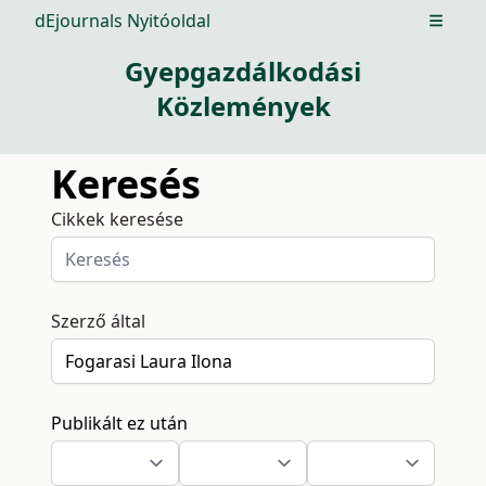
dEjournals Nyitóoldal
Open m
Gyepgazdálkodási
Közlemények
Keresés
Cikkek keresése
Szerző által
Publikált ez után