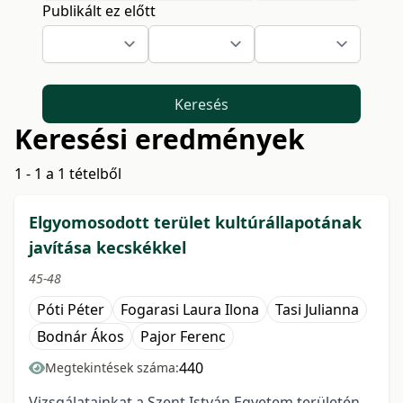
Publikált ez előtt
Keresés
Keresési eredmények
1 - 1 a 1 tételből
Elgyomosodott terület kultúrállapotának
javítása kecskékkel
45-48
Póti Péter
Fogarasi Laura Ilona
Tasi Julianna
Bodnár Ákos
Pajor Ferenc
440
Megtekintések száma:
Vizsgálatainkat a Szent István Egyetem területén,