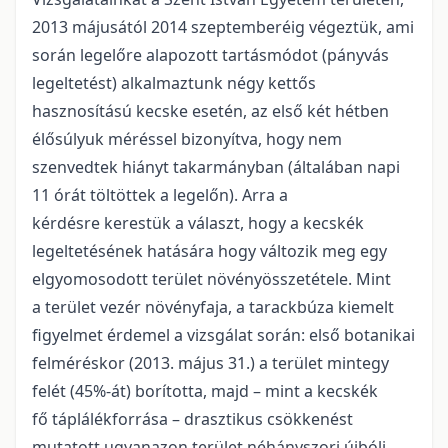
2013 májusától 2014 szeptemberéig végeztük, ami
során legelőre alapozott tartásmódot (pányvás
legeltetést) alkalmaztunk négy kettős
hasznosítású kecske esetén, az első két hétben
élősúlyuk méréssel bizonyítva, hogy nem
szenvedtek hiányt takarmányban (általában napi
11 órát töltöttek a legelőn). Arra a
kérdésre kerestük a választ, hogy a kecskék
legeltetésének hatására hogy változik meg egy
elgyomosodott terület növényösszetétele. Mint
a terület vezér növényfaja, a tarackbúza kiemelt
figyelmet érdemel a vizsgálat során: első botanikai
felméréskor (2013. május 31.) a terület mintegy
felét (45%-át) borította, majd – mint a kecskék
fő táplálékforrása – drasztikus csökkenést
mutatott ugyanazon terület néhányszori újbóli