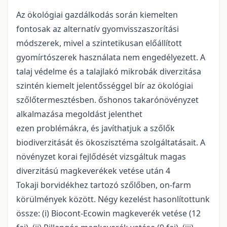
Az ökológiai gazdálkodás során kiemelten
fontosak az alternatív gyomvisszaszorítási
módszerek, mivel a szintetikusan előállított
gyomírtószerek használata nem engedélyezett. A
talaj védelme és a talajlakó mikrobák diverzitása
szintén kiemelt jelentősséggel bír az ökológiai
szőlőtermesztésben. őshonos takarónövényzet
alkalmazása megoldást jelenthet
ezen problémákra, és javíthatjuk a szőlők
biodiverzitását és ökoszisztéma szolgáltatásait. A
növényzet korai fejlődését vizsgáltuk magas
diverzitású magkeverékek vetése után 4
Tokaji borvidékhez tartozó szőlőben, on-farm
körülmények között. Négy kezelést hasonlítottunk
össze: (i) Biocont-Ecowin magkeverék vetése (12