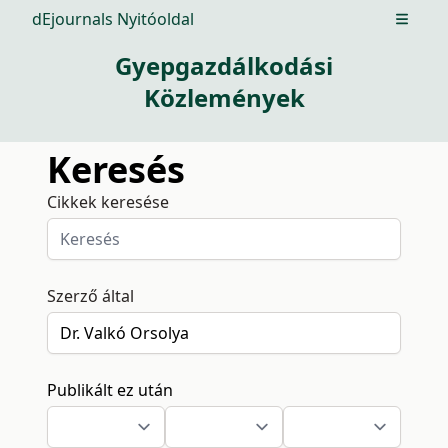
dEjournals Nyitóoldal
Open m
Gyepgazdálkodási
Közlemények
Keresés
Cikkek keresése
Szerző által
Publikált ez után