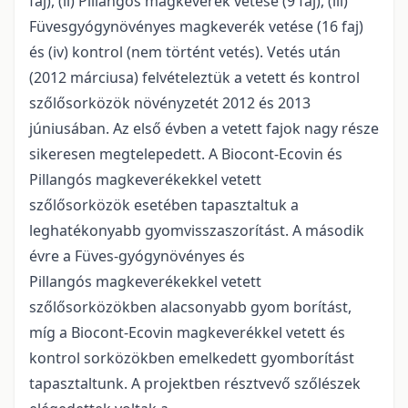
faj), (ii) Pillangós magkeverék vetése (9 faj), (iii)
Füvesgyógynövényes magkeverék vetése (16 faj)
és (iv) kontrol (nem történt vetés). Vetés után
(2012 márciusa) felvételeztük a vetett és kontrol
szőlősorközök növényzetét 2012 és 2013
júniusában. Az első évben a vetett fajok nagy része
sikeresen megtelepedett. A Biocont-Ecovin és
Pillangós magkeverékekkel vetett
szőlősorközök esetében tapasztaltuk a
leghatékonyabb gyomvisszaszorítást. A második
évre a Füves-gyógynövényes és
Pillangós magkeverékekkel vetett
szőlősorközökben alacsonyabb gyom borítást,
míg a Biocont-Ecovin magkeverékkel vetett és
kontrol sorközökben emelkedett gyomborítást
tapasztaltunk. A projektben résztvevő szőlészek