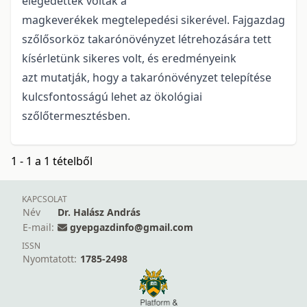
elégedettek voltak a
magkeverékek megtelepedési sikerével. Fajgazdag
szőlősorköz takarónövényzet létrehozására tett
kísérletünk sikeres volt, és eredményeink
azt mutatják, hogy a takarónövényzet telepítése
kulcsfontosságú lehet az ökológiai
szőlőtermesztésben.
1 - 1 a 1 tételből
KAPCSOLAT
Név
Dr. Halász András
E-mail:
gyepgazdinfo@gmail.com
ISSN
Nyomtatott:
1785-2498