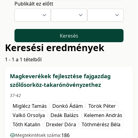
Publikált ez előtt
Keresés
Keresési eredmények
1 - 1 a 1 tételből
Magkeverékek fejlesztése fajgazdag
szőlősorköz-takarónövényzethez
37-42
Miglécz Tamás
Donkó Ádám
Török Péter
Valkó Orsolya
Deák Balázs
Kelemen András
Tóth Katalin
Drexler Dóra
Tóthmérész Béla
186
Megtekintések száma: