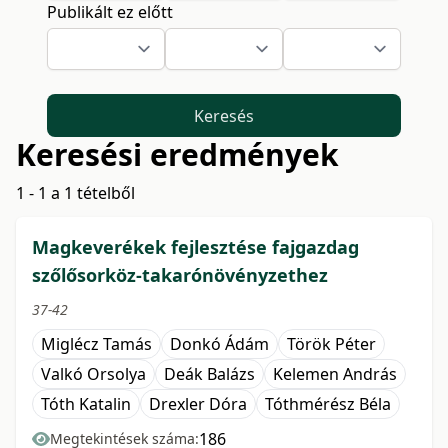
Publikált ez előtt
Keresés
Keresési eredmények
1 - 1 a 1 tételből
Magkeverékek fejlesztése fajgazdag
szőlősorköz-takarónövényzethez
37-42
Miglécz Tamás
Donkó Ádám
Török Péter
Valkó Orsolya
Deák Balázs
Kelemen András
Tóth Katalin
Drexler Dóra
Tóthmérész Béla
186
Megtekintések száma: