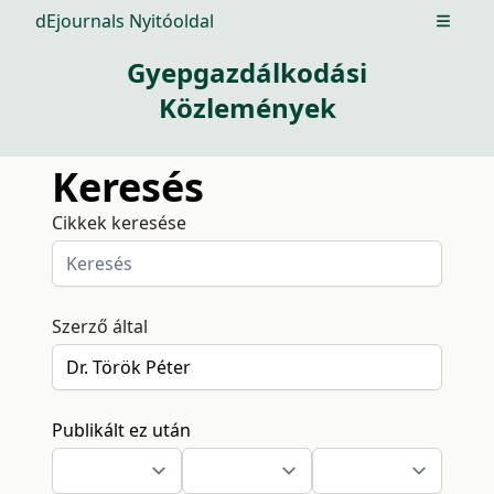
dEjournals Nyitóoldal
Open m
Gyepgazdálkodási
Közlemények
Keresés
Cikkek keresése
Szerző által
Publikált ez után