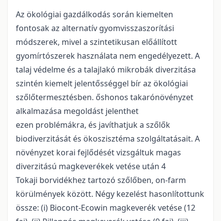
Az ökológiai gazdálkodás során kiemelten
fontosak az alternatív gyomvisszaszorítási
módszerek, mivel a szintetikusan előállított
gyomírtószerek használata nem engedélyezett. A
talaj védelme és a talajlakó mikrobák diverzitása
szintén kiemelt jelentősséggel bír az ökológiai
szőlőtermesztésben. őshonos takarónövényzet
alkalmazása megoldást jelenthet
ezen problémákra, és javíthatjuk a szőlők
biodiverzitását és ökoszisztéma szolgáltatásait. A
növényzet korai fejlődését vizsgáltuk magas
diverzitású magkeverékek vetése után 4
Tokaji borvidékhez tartozó szőlőben, on-farm
körülmények között. Négy kezelést hasonlítottunk
össze: (i) Biocont-Ecowin magkeverék vetése (12