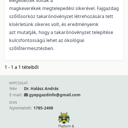
elégedettek voltak a
magkeverékek megtelepedési sikerével. Fajgazdag
szőlősorköz takarónövényzet létrehozására tett
kísérletünk sikeres volt, és eredményeink
azt mutatják, hogy a takarónövényzet telepítése
kulcsfontosságú lehet az ökológiai
szőlőtermesztésben.
1 - 1 a 1 tételből
KAPCSOLAT
Név
Dr. Halász András
E-mail:
gyepgazdinfo@gmail.com
ISSN
Nyomtatott:
1785-2498