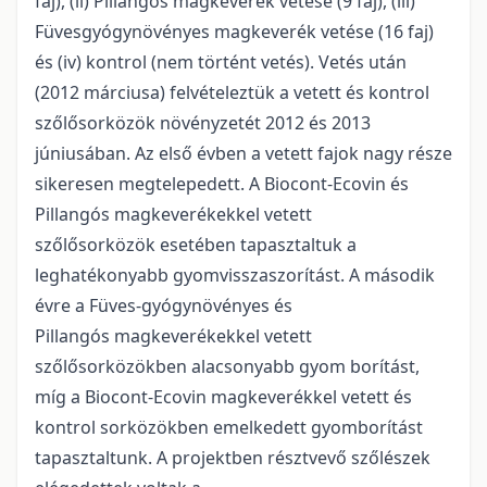
faj), (ii) Pillangós magkeverék vetése (9 faj), (iii)
Füvesgyógynövényes magkeverék vetése (16 faj)
és (iv) kontrol (nem történt vetés). Vetés után
(2012 márciusa) felvételeztük a vetett és kontrol
szőlősorközök növényzetét 2012 és 2013
júniusában. Az első évben a vetett fajok nagy része
sikeresen megtelepedett. A Biocont-Ecovin és
Pillangós magkeverékekkel vetett
szőlősorközök esetében tapasztaltuk a
leghatékonyabb gyomvisszaszorítást. A második
évre a Füves-gyógynövényes és
Pillangós magkeverékekkel vetett
szőlősorközökben alacsonyabb gyom borítást,
míg a Biocont-Ecovin magkeverékkel vetett és
kontrol sorközökben emelkedett gyomborítást
tapasztaltunk. A projektben résztvevő szőlészek