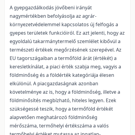
A gyepgazdálkodás jövőbeni irányát
nagymértékben befolyásolja az agrár-
környezetvédelemmel kapcsolatos új felfogás a
gyepes területek funkcióiról. Ez azt jelenti, hogy az
egyoldalú takarmánytermelő szemlélet kibővül a
természeti értékek megőrzésének szerepével. Az
EU tagországaiban a termőföld árát (értékét) a
keresletkínálat, a piaci érték szabja meg, vagyis a
földminőség és a földérték kategóriája élesen
elkülönül. A piacgazdaságnak azonban
követelménye az is, hogy a földminőség, illetve a
földminősítés megbízható, hiteles legyen. Ezek
szükségessé teszik, hogy a termőföld értékét
alapvetően meghatározó földminőség
mérőszáma, termőhelyi értékszáma a valós
termőhelyi értéket mutassa az ingatlan-