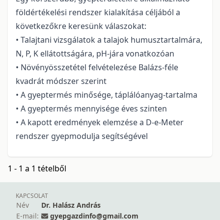
földértékelési rendszer kialakítása céljából a
következőkre keresünk válaszokat:
• Talajtani vizsgálatok a talajok humusztartalmára,
N, P, K ellátottságára, pH-jára vonatkozóan
• Növényösszetétel felvételezése Balázs-féle
kvadrát módszer szerint
• A gyeptermés minősége, táplálóanyag-tartalma
• A gyeptermés mennyisége éves szinten
• A kapott eredmények elemzése a D-e-Meter
rendszer gyepmodulja segítségével
1 - 1 a 1 tételből
KAPCSOLAT
Név
Dr. Halász András
E-mail:
gyepgazdinfo@gmail.com