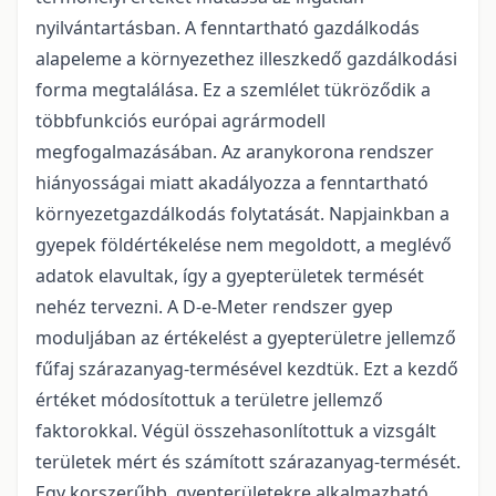
nyilvántartásban. A fenntartható gazdálkodás
alapeleme a környezethez illeszkedő gazdálkodási
forma megtalálása. Ez a szemlélet tükröződik a
többfunkciós európai agrármodell
megfogalmazásában. Az aranykorona rendszer
hiányosságai miatt akadályozza a fenntartható
környezetgazdálkodás folytatását. Napjainkban a
gyepek földértékelése nem megoldott, a meglévő
adatok elavultak, így a gyepterületek termését
nehéz tervezni. A D-e-Meter rendszer gyep
moduljában az értékelést a gyepterületre jellemző
fűfaj szárazanyag-termésével kezdtük. Ezt a kezdő
értéket módosítottuk a területre jellemző
faktorokkal. Végül összehasonlítottuk a vizsgált
területek mért és számított szárazanyag-termését.
Egy korszerűbb, gyepterületekre alkalmazható