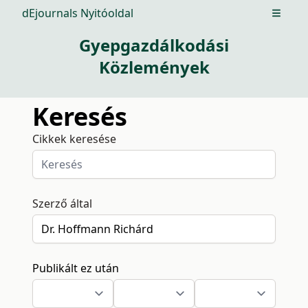
dEjournals Nyitóoldal
Open m
Gyepgazdálkodási
Közlemények
Keresés
Cikkek keresése
Szerző által
Publikált ez után