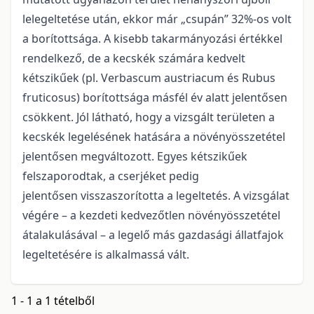
lelegeltetése után, ekkor már „csupán” 32%-os volt
a borítottsága. A kisebb takarmányozási értékkel
rendelkező, de a kecskék számára kedvelt
kétszikűek (pl. Verbascum austriacum és Rubus
fruticosus) borítottsága másfél év alatt jelentősen
csökkent. Jól látható, hogy a vizsgált területen a
kecskék legelésének hatására a növényösszetétel
jelentősen megváltozott. Egyes kétszikűek
felszaporodtak, a cserjéket pedig
jelentősen visszaszorította a legeltetés. A vizsgálat
végére – a kezdeti kedvezőtlen növényösszetétel
átalakulásával – a legelő más gazdasági állatfajok
legeltetésére is alkalmassá vált.
1 - 1 a 1 tételből