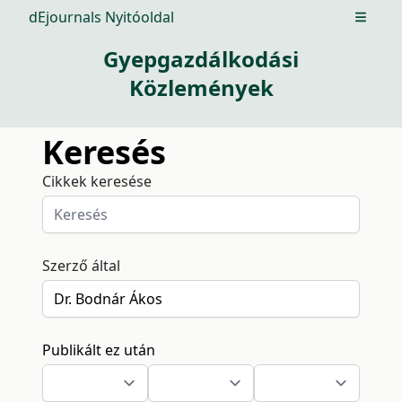
dEjournals Nyitóoldal
Open m
Gyepgazdálkodási
Közlemények
Keresés
Cikkek keresése
Szerző által
Publikált ez után