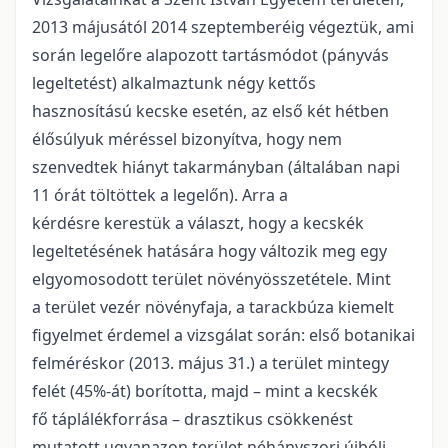
2013 májusától 2014 szeptemberéig végeztük, ami
során legelőre alapozott tartásmódot (pányvás
legeltetést) alkalmaztunk négy kettős
hasznosítású kecske esetén, az első két hétben
élősúlyuk méréssel bizonyítva, hogy nem
szenvedtek hiányt takarmányban (általában napi
11 órát töltöttek a legelőn). Arra a
kérdésre kerestük a választ, hogy a kecskék
legeltetésének hatására hogy változik meg egy
elgyomosodott terület növényösszetétele. Mint
a terület vezér növényfaja, a tarackbúza kiemelt
figyelmet érdemel a vizsgálat során: első botanikai
felméréskor (2013. május 31.) a terület mintegy
felét (45%-át) borította, majd – mint a kecskék
fő táplálékforrása – drasztikus csökkenést
mutatott ugyanazon terület néhányszori újbóli