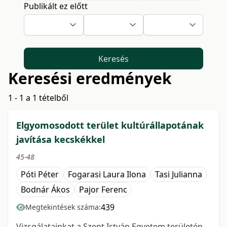
Publikált ez előtt
Keresés
Keresési eredmények
1 - 1 a 1 tételből
Elgyomosodott terület kultúrállapotának
javítása kecskékkel
45-48
Póti Péter
Fogarasi Laura Ilona
Tasi Julianna
Bodnár Ákos
Pajor Ferenc
439
Megtekintések száma:
Vizsgálatainkat a Szent István Egyetem területén,