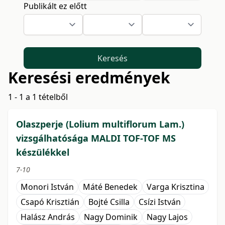
Publikált ez előtt
Keresés
Keresési eredmények
1 - 1 a 1 tételből
Olaszperje (Lolium multiflorum Lam.)
vizsgálhatósága MALDI TOF-TOF MS
készülékkel
7-10
Monori István
Máté Benedek
Varga Krisztina
Csapó Krisztián
Bojté Csilla
Csízi István
Halász András
Nagy Dominik
Nagy Lajos