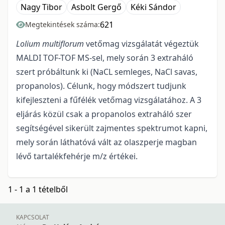
Nagy Tibor
Asbolt Gergő
Kéki Sándor
621
Megtekintések száma:
Lolium multiflorum
vetőmag vizsgálatát végeztük
MALDI TOF-TOF MS-sel, mely során 3 extraháló
szert próbáltunk ki (NaCL semleges, NaCl savas,
propanolos). Célunk, hogy módszert tudjunk
kifejleszteni a fűfélék vetőmag vizsgálatához. A 3
eljárás közül csak a propanolos extraháló szer
segítségével sikerült zajmentes spektrumot kapni,
mely során láthatóvá vált az olaszperje magban
lévő tartalékfehérje m/z értékei.
1 - 1 a 1 tételből
KAPCSOLAT