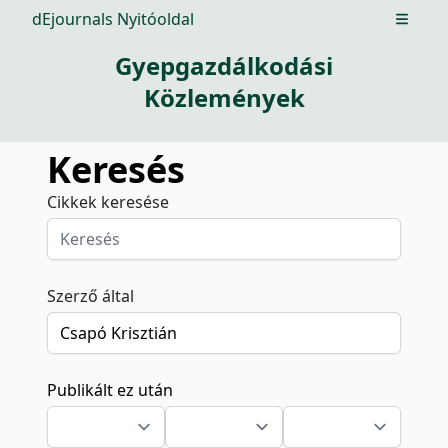
dEjournals Nyitóoldal
Open m
Gyepgazdálkodási
Közlemények
Keresés
Cikkek keresése
Szerző által
Publikált ez után