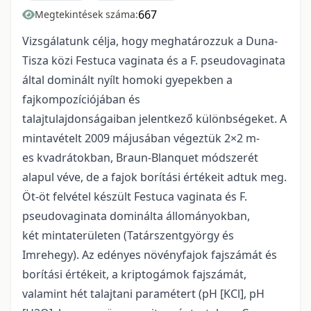
667
Megtekintések száma:
Vizsgálatunk célja, hogy meghatározzuk a Duna-
Tisza közi Festuca vaginata és a F. pseudovaginata
által dominált nyílt homoki gyepekben a
fajkompozíciójában és
talajtulajdonságaiban jelentkező különbségeket. A
mintavételt 2009 májusában végeztük 2×2 m-
es kvadrátokban, Braun-Blanquet módszerét
alapul véve, de a fajok borítási értékeit adtuk meg.
Öt-öt felvétel készült Festuca vaginata és F.
pseudovaginata dominálta állományokban,
két mintaterületen (Tatárszentgyörgy és
Imrehegy). Az edényes növényfajok fajszámát és
borítási értékeit, a kriptogámok fajszámát,
valamint hét talajtani paramétert (pH [KCl], pH