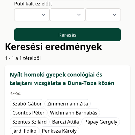
Publikált ez előtt
Keresés
Keresési eredmények
1 - 1 a 1 tételből
Nyílt homoki gyepek cönológiai és
talajtani vizsgálata a Duna-Tisza közén
47-56.
Szabó Gábor
Zimmermann Zita
Csontos Péter
Wichmann Barnabás
Szentes Szilárd
Barczi Attila
Pápay Gergely
Járdi Ildikó
Penksza Károly