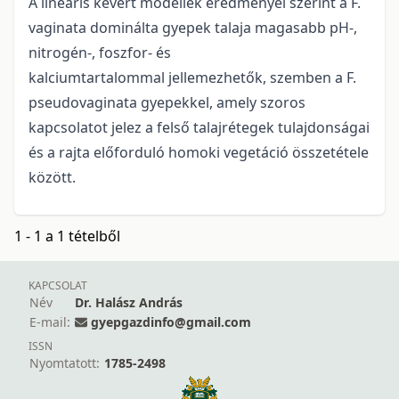
A lineáris kevert modellek eredményei szerint a F.
vaginata dominálta gyepek talaja magasabb pH-,
nitrogén-, foszfor- és
kalciumtartalommal jellemezhetők, szemben a F.
pseudovaginata gyepekkel, amely szoros
kapcsolatot jelez a felső talajrétegek tulajdonságai
és a rajta előforduló homoki vegetáció összetétele
között.
1 - 1 a 1 tételből
KAPCSOLAT
Név
Dr. Halász András
E-mail:
gyepgazdinfo@gmail.com
ISSN
Nyomtatott:
1785-2498