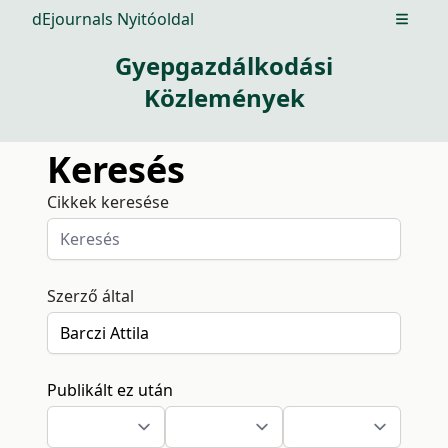
dEjournals Nyitóoldal
Open m
Gyepgazdálkodási
Közlemények
Keresés
Cikkek keresése
Szerző által
Publikált ez után