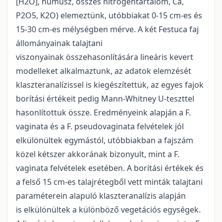
[H2O], humusz, összes nitrogéntartalom, Ca,
P2O5, K2O) elemeztünk, utóbbiakat 0-15 cm-es és
15-30 cm-es mélységben mérve. A két Festuca faj
állományainak talajtani
viszonyainak összehasonlítására lineáris kevert
modelleket alkalmaztunk, az adatok elemzését
klaszteranalízissel is kiegészítettük, az egyes fajok
borítási értékeit pedig Mann-Whitney U-teszttel
hasonlítottuk össze. Eredményeink alapján a F.
vaginata és a F. pseudovaginata felvételek jól
elkülönültek egymástól, utóbbiakban a fajszám
közel kétszer akkorának bizonyult, mint a F.
vaginata felvételek esetében. A borítási értékek és
a felső 15 cm-es talajrétegből vett minták talajtani
paraméterein alapuló klaszteranalízis alapján
is elkülönültek a különböző vegetációs egységek.