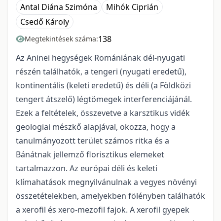
Antal Diána Szimóna
Mihók Ciprián
Csedő Károly
138
Megtekintések száma:
Az Aninei hegységek Romániának dél-nyugati
részén találhatók, a tengeri (nyugati eredetű),
kontinentális (keleti eredetű) és déli (a Földközi
tengert átszelő) légtömegek interferenciájánál.
Ezek a feltételek, összevetve a karsztikus vidék
geologiai mészkő alapjával, okozza, hogy a
tanulmányozott terület számos ritka és a
Bánátnak jellemző florisztikus elemeket
tartalmazzon. Az európai déli és keleti
klímahatások megnyilvánulnak a vegyes növényi
összetételekben, amelyekben fölényben találhatók
a xerofil és xero-mezofil fajok. A xerofil gyepek