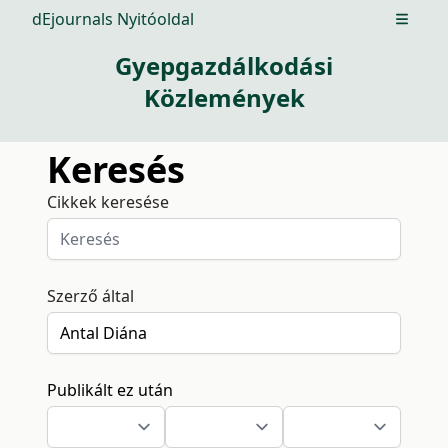
dEjournals Nyitóoldal
Open m
Gyepgazdálkodási
Közlemények
Keresés
Cikkek keresése
Szerző által
Publikált ez után