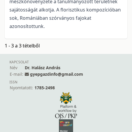
mészkőnövényzete a tanulmányozott területnek
sajátosságát alkotja. A florisztikus kompozícióban
sok, Romániában szórványos fajokat
azonosítottunk.
1 - 3 a 3 tételből
KAPCSOLAT
Név
Dr. Halász András
E-mail:
gyepgazdinfo@gmail.com
ISSN
Nyomtatott:
1785-2498