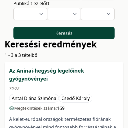
Publikált ez előtt
Keresés
Keresési eredmények
1 - 3 a 3 tételből
Az Aninai-hegység legelőinek
gyógynövényei
70-72
Antal Diána Szimóna
Csedő Károly
169
Megtekintések száma:
A kelet-európai országok természetes flórának
gyógynövényei mind fontosabb forrássá válnak a