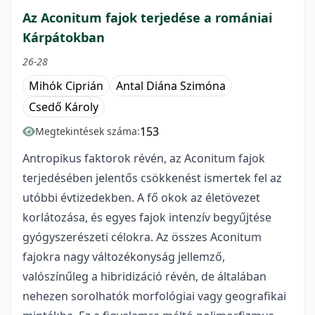
Az Aconitum fajok terjedése a romániai
Kárpátokban
26-28
Mihók Ciprián
Antal Diána Szimóna
Csedő Károly
153
Megtekintések száma:
Antropikus faktorok révén, az Aconitum fajok
terjedésében jelentős csökkenést ismertek fel az
utóbbi évtizedekben. A fő okok az életövezet
korlátozása, és egyes fajok intenzív begyűjtése
gyógyszerészeti célokra. Az összes Aconitum
fajokra nagy változékonyság jellemző,
valószínűleg a hibridizáció révén, de általában
nehezen sorolhatók morfológiai vagy geografikai