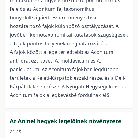
mintákba. Ez a figyelemre méltó polimorfizmus
felelős az Aconitum faj taxonomikus
bonyolultságáért. Ez eredményezte a
hozzátartozó fajok különböző osztályozását. A
jövőben kemotaxonomikai kutatások szügségesek
a fajok pontos helyének meghatározására.
A fajok között a legelterjedtebb az Aconitum
anthora, ezt követi A. moldavicum és A.
paniculatum. Az Aconitum fajokban legdúsabb
területek a Keleti-Kárpátok északi része, és a Déli-
Kárpátok keleti része. A Nyugati-Hegységekben az
Aconitum fajok a legkevésbé fordulnak elő.
Az Aninei hegyek legelőinek növényzete
23-25