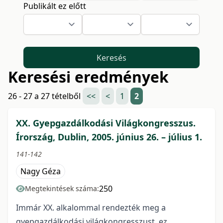
Publikált ez előtt
Keresés
Keresési eredmények
26 - 27 a 27 tételből
<<
<
1
2
XX. Gyepgazdálkodási Világkongresszus.
Írország, Dublin, 2005. június 26. – július 1.
141-142
Nagy Géza
250
Megtekintések száma:
Immár XX. alkalommal rendezték meg a
gyepgazdálkodási világkongresszust, ez