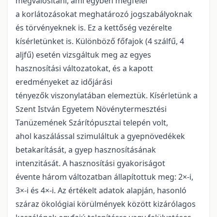
megvalósítani, ami egyben megfelel
a korlátozásokat meghatározó jogszabályoknak
és törvényeknek is. Ez a kettőség vezérelte
kísérletünket is. Különböző főfajok (4 szálfű, 4
aljfű) esetén vizsgáltuk meg az egyes
hasznosítási változatokat, és a kapott
eredményeket az időjárási
tényezők viszonylatában elemeztük. Kísérletünk a
Szent István Egyetem Növénytermesztési
Tanüzemének Szárítópusztai telepén volt,
ahol kaszálással szimuláltuk a gyepnövedékek
betakarítását, a gyep hasznosításának
intenzitását. A hasznosítási gyakoriságot
évente három változatban állapítottuk meg: 2×-i,
3×-i és 4×-i. Az értékelt adatok alapján, hasonló
száraz ökológiai körülmények között kizárólagos