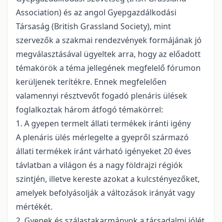
Association) és az angol Gyepgazdálkodási
Társaság (British Grassland Society), mint
szervezők a szakmai rendezvények formájának jó
megválasztásával ügyeltek arra, hogy az előadott
témakörök a téma jellegének megfelelő fórumon
kerüljenek terítékre. Ennek megfelelően
valamennyi résztvevőt fogadó plenáris ülések
foglalkoztak három átfogó témakörrel:
1. A gyepen termelt állati termékek iránti igény
A plenáris ülés mérlegelte a gyepről származó
állati termékek iránt várható igényeket 20 éves
távlatban a világon és a nagy földrajzi régiók
szintjén, illetve kereste azokat a kulcstényezőket,
amelyek befolyásolják a változások irányát vagy
mértékét.
2. Gyepek és szálastakarmányok a társadalmi jólét