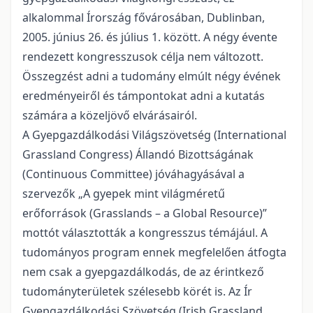
alkalommal Írország fővárosában, Dublinban,
2005. június 26. és július 1. között. A négy évente
rendezett kongresszusok célja nem változott.
Összegzést adni a tudomány elmúlt négy évének
eredményeiről és támpontokat adni a kutatás
számára a közeljövő elvárásairól.
A Gyepgazdálkodási Világszövetség (International
Grassland Congress) Állandó Bizottságának
(Continuous Committee) jóváhagyásával a
szervezők „A gyepek mint világméretű
erőforrások (Grasslands – a Global Resource)”
mottót választották a kongresszus témájául. A
tudományos program ennek megfelelően átfogta
nem csak a gyepgazdálkodás, de az érintkező
tudományterületek szélesebb körét is. Az Ír
Gyepgazdálkodási Szövetség (Irish Grassland