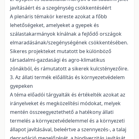
javításáért és a szegénység csökkentéséért
A plenáris témakör kereste azokat a főbb
lehetőségeket, amelyeket a gyepek és
szálastakarmányok kínálnak a fejlődő országok
elmaradásának/szegénységének csökkentésében.
Sikeres projekteket mutatott be különböző
társadalmi-gazdasági és agro-klimatikus
zónákból, és rámutatott a sikerek kulcstényezőire.
3. Az állati termék előállítás és környezetvédelem
gyepeken
A téma előadói tárgyalták és értékelték azokat az
irányelveket és megközelítési módokat, melyek
mentén összeegyeztethető a hatékony állati
termelés a környezetvédelemmel és a környezeti
állapot javításával, beleértve a szennyezés-, a talaj
degradáció megelőzését, a biodiverzitás javítását.