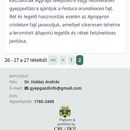
kaszálónak egyfajú telepítésre vagy felülvetéses
gyepjavításra ajánljuk a
Festuca arundinacea
fajt.
Rét és legelő hasznosítás esetén az
Agropyron
cristatum
fajt javasoljuk, amellyel sikeresen lehetne
a leromlott állapotú legelők és rétek felülvetéses
javítása.
26 - 27 a 27 tételből
<<
<
1
2
KAPCSOLAT
Név
Dr. Halász András
E-mail:
gyepgazdinfo@gmail.com
ISSN
Nyomtatott:
1785-2498