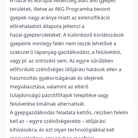
A hazai és európai védettség alatt álló gyepes
területek, illetve az AKG Programba bevont
gyepek nagy aránya miatt az extenzifikáció
előrehaladott állapota jellemzi a
hazai gyepterületeket. A különböző korlátozások
gyepeink mintegy felén nem teszik lehetővé a
szakszerű tápanyag-gazdálkodást, a felülvetést,
vagy pl. az öntözést sem. Az egyre sűrűbben
előforduló szélsőséges időjárási hatások ellen a
hasznosítás gyakoriságának és idejének
megválasztása, valamint az eltérő
tulajdonságú pázsitfőfajok telepítése vagy
felülvetése kínálnak alternatívát.
A gyepgazdálkodás feladata kettős, részben felelni
kell az – egyre szélsőségesebb – időjárási
kihívásokra, és ezt olyan technológiákkal kell