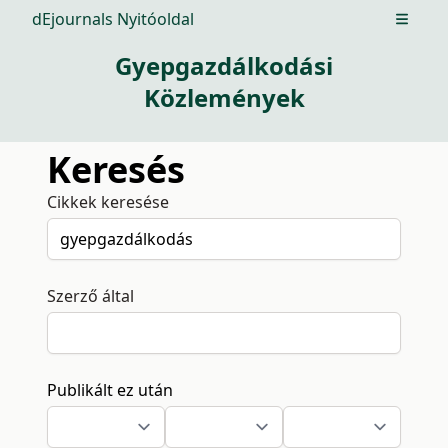
dEjournals Nyitóoldal
Open m
Gyepgazdálkodási
Közlemények
Keresés
Cikkek keresése
Szerző által
Publikált ez után