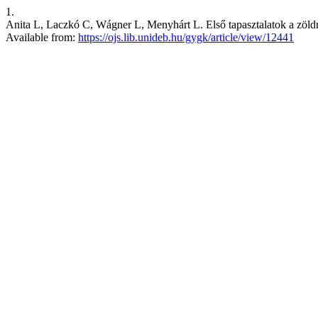
1.
Anita L, Laczkó C, Wágner L, Menyhárt L. Első tapasztalatok a zöldro
Available from:
https://ojs.lib.unideb.hu/gygk/article/view/12441