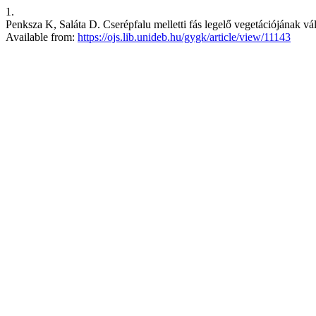
1.
Penksza K, Saláta D. Cserépfalu melletti fás legelő vegetációjának vá
Available from:
https://ojs.lib.unideb.hu/gygk/article/view/11143