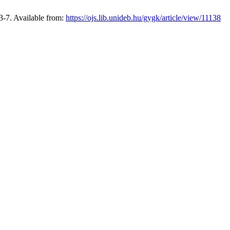
:3-7. Available from:
https://ojs.lib.unideb.hu/gygk/article/view/11138