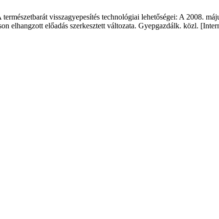
 természetbarát visszagyepesítés technológiai lehetőségei: A 2008. máj
lhangzott előadás szerkesztett változata. Gyepgazdálk. közl. [Intern