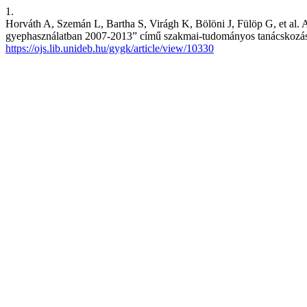
1.
Horváth A, Szemán L, Bartha S, Virágh K, Bölöni J, Fülöp G, et al. A
gyephasználatban 2007-2013” című szakmai-tudományos tanácskozáson e
https://ojs.lib.unideb.hu/gygk/article/view/10330