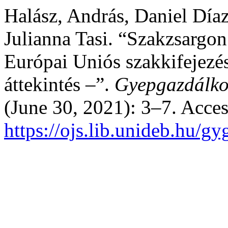
Halász, András, Daniel Día
Julianna Tasi. “Szakzsargo
Európai Uniós szakkifejezé
áttekintés –”.
Gyepgazdálko
(June 30, 2021): 3–7. Acce
https://ojs.lib.unideb.hu/gy