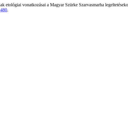
k etológiai vonatkozásai a Magyar Szürke Szarvasmarha legeltetések
/9480
.