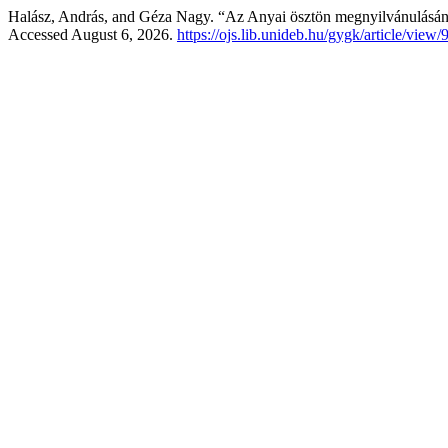
Halász, András, and Géza Nagy. “Az Anyai ösztön megnyilvánulásána
Accessed August 6, 2026.
https://ojs.lib.unideb.hu/gygk/article/view