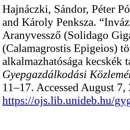
Hajnáczki, Sándor, Péter Pót
and Károly Penksza. “Inváz
Aranyvessző (Solidago Giga
(Calamagrostis Epigeios) 
alkalmazhatósága kecskék 
Gyepgazdálkodási Közlemé
11–17. Accessed August 7,
https://ojs.lib.unideb.hu/gy