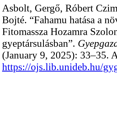
Asbolt, Gergő, Róbert Czim
Bojté. “Fahamu hatása a nö
Fitomassza Hozamra Szolon
gyeptársulásban”.
Gyepgazd
(January 9, 2025): 33–35. 
https://ojs.lib.unideb.hu/g