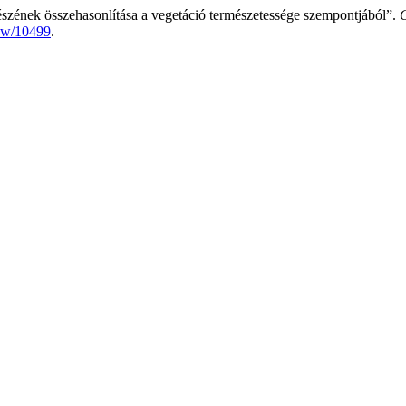
részének összehasonlítása a vegetáció természetessége szempontjából”.
view/10499
.