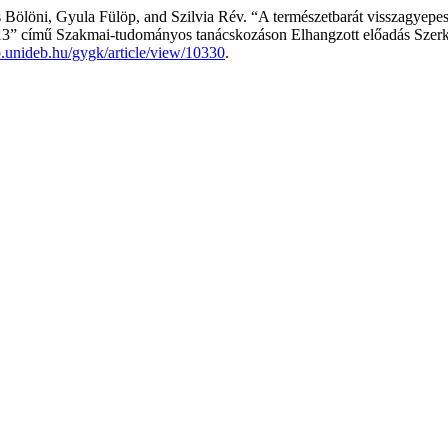
Bölöni, Gyula Fülöp, and Szilvia Rév. “A természetbarát visszagyepes
13” című Szakmai-tudományos tanácskozáson Elhangzott előadás Szerke
lib.unideb.hu/gygk/article/view/10330
.