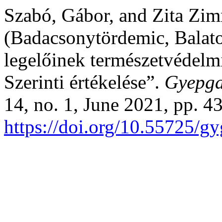
Szabó, Gábor, and Zita Zi
(Badacsonytördemic, Balat
legelőinek természetvédelmi
Szerinti értékelése”.
Gyepga
14, no. 1, June 2021, pp. 4
https://doi.org/10.55725/g