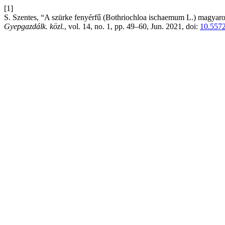
[1]
S. Szentes, “A szürke fenyérfű (Bothriochloa ischaemum L.) magyarors
Gyepgazdálk. közl.
, vol. 14, no. 1, pp. 49–60, Jun. 2021, doi:
10.5572