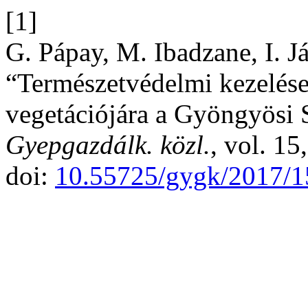
[1]
G. Pápay, M. Ibadzane, I. Já
“Természetvédelmi kezelése
vegetációjára a Gyöngyösi 
Gyepgazdálk. közl.
, vol. 15
doi:
10.55725/gygk/2017/1