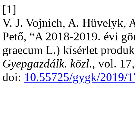
[1]
V. J. Vojnich, A. Hüvelyk, 
Pető, “A 2018-2019. évi gö
graecum L.) kísérlet produk
Gyepgazdálk. közl.
, vol. 1
doi:
10.55725/gygk/2019/1