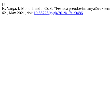
[1]
K. Varga, I. Monori, and I. Csízi, “Festuca pseudovina anyatövek te
62., May 2021, doi:
10.55725/gygk/2019/17/1/9486
.