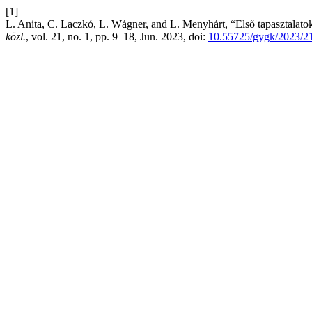
[1]
L. Anita, C. Laczkó, L. Wágner, and L. Menyhárt, “Első tapasztalato
közl.
, vol. 21, no. 1, pp. 9–18, Jun. 2023, doi:
10.55725/gygk/2023/2